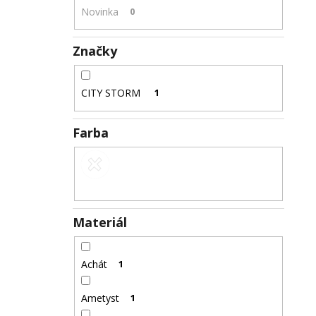
JANG
+ DARČEKOVÁ KRABIČKA
Novinka
0
ZADARMO
22,87 €
Značky
CITY STORM
1
Farba
Materiál
Achát
1
Ametyst
1