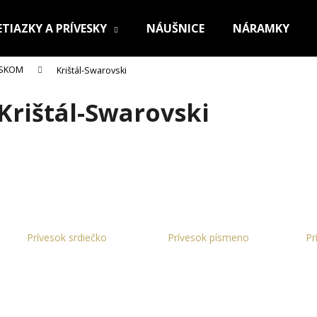
ETIAZKY A PRÍVESKY
NÁUŠNICE
NÁRAMKY
ESKOM
Krištál-Swarovski
Čo potrebujete nájsť?
Krištál-Swarovski
HĽADAŤ
Odporúčame
Prívesok srdiečko
Prívesok písmeno
Pr
OCEĽOVÁ RETIAZKA S PRÍVESKOM KRÍŽ
RETIAZKA Z CHI