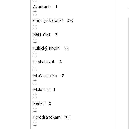
Avanturín
1
Chirurgická oceľ
345
Keramika
1
Kubický zirkón
22
Lapis Lazuli
2
Mačacie oko
7
Malachit
1
Perleť
2
Polodrahokam
13