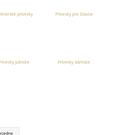
ON
+ DARČEKOVÁ
ARMO
rtnerské prívesky
Prívesky pre šťastie
Prívesky pánske
Prívesky dámske
ecedne