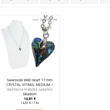
d
e
V
n
ý
Kód:
SW6240CVM
i
p
e
i
p
s
r
p
o
r
d
o
u
d
k
u
t
k
Swarovski Wild Heart 17 mm
o
t
CRYSTAL VITRAIL MEDIUM
+
v
darčeková krabička zadarmo
o
Skladom
v
14,81 €
Jednotková
14,81 € / 1 ks
cena: