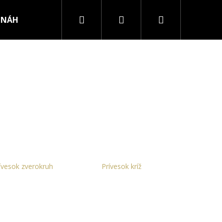
Hľadať
Prihlásenie
Nákupný
NÁHRDELNÍKY
PRSTENE
košík
ívesok zverokruh
Prívesok kríž
RURGICKEJ OCELE