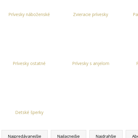
DAMIAN
+ PRI TOMTO PRODUKTE SI
ZLATÁ - MADIS
MÔŽETE ZVOLIŤ DĹŽKU RETIAZKY
KRABIČKA ZAD
16,48 €
7,63 €
Prívesky náboženské
Zvieracie prívesky
Pa
Prívesky ostatné
Prívesky s anjelom
Detské šperky
R
a
Najpredávanejšie
Najlacnejšie
Najdrahšie
Ab