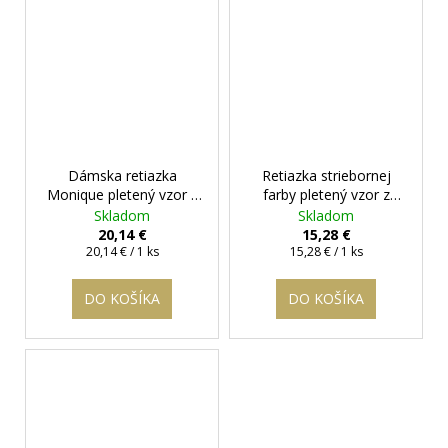
Dámska retiazka
Retiazka striebornej
Monique pletený vzor z
farby pletený vzor z
chirurgickej ocele
+
chirurgickej ocele
Skladom
Skladom
darčeková krabička
20,14 €
15,28 €
Jednotková
zadarmo
Jednotková
20,14 € / 1 ks
15,28 € / 1 ks
cena:
cena:
DO KOŠÍKA
DO KOŠÍKA