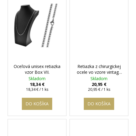
Oceľová unisex retiazka
Retiazka z chirurgickej
vzor Box VII.
ocele vo vzore vintage
Box
Skladom
Skladom
18,34 €
20,95 €
Jednotková
Jednotková
18,34 € / 1 ks
20,95 € / 1 ks
cena:
cena:
DO KOŠÍKA
DO KOŠÍKA