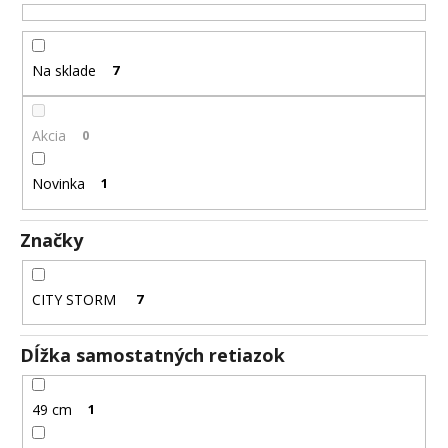
u
á
k
j
t
Na sklade
7
s
o
ť
v
?
Akcia
0
Novinka
1
HĽADAŤ
Značky
CITY STORM
7
O
d
Dĺžka samostatných retiazok
p
o
r
49 cm
1
ú