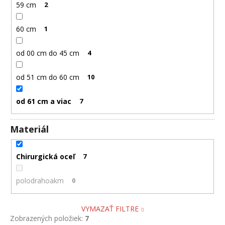
č
59 cm
2
a
m
60 cm
1
e
od 00 cm do 45 cm
4
RETIAZKA
S
od 51 cm do 60 cm
10
PRÍVESKOM
KRÍŽ
ANKH
od 61 cm a viac
7
ZLATÝ
+
DARČEKOVÁ
Materiál
KRABIČKA
ZADARMO
22,05
Chirurgická oceľ
7
€
polodrahoakm
0
VYMAZAŤ FILTRE
Zobrazených položiek:
7