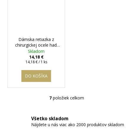
Dámska retiazka z
chirurgickej ocele hadí
vzor - Charlotte III.
Skladom
14,18 €
Jednotková
14,18 € / 1 ks
cena:
DO KOŠÍKA
7
položiek celkom
O
v
l
Všetko skladom
á
Nájdete u nás viac ako 2000 produktov skladom
d