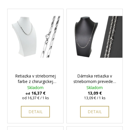
V
ý
p
i
s
p
r
o
d
Retiazka v striebornej
Dámska retiazka v
u
farbe z chirurgickej
striebornom prevedení
k
ocele Catalina III.
Monique II
Skladom
Skladom
t
16,37 €
13,09 €
od
Jednotková
Jednotková
od 16,37 € / 1 ks
13,09 € / 1 ks
o
cena:
cena:
v
DETAIL
DETAIL