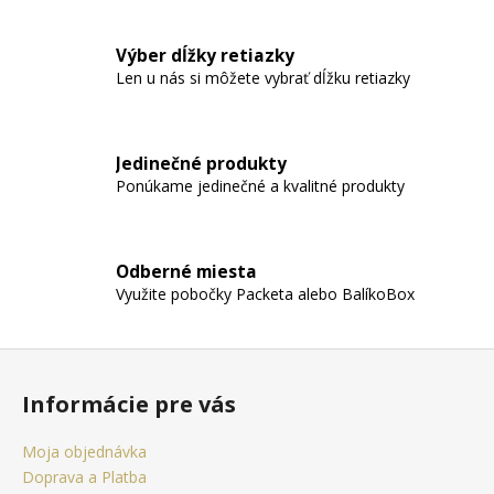
a
c
i
Výber dĺžky retiazky
e
Len u nás si môžete vybrať dĺžku retiazky
p
r
v
Jedinečné produkty
k
Ponúkame jedinečné a kvalitné produkty
y
v
ý
p
Odberné miesta
i
Využite pobočky Packeta alebo BalíkoBox
s
u
Z
á
Informácie pre vás
p
ä
Moja objednávka
t
Doprava a Platba