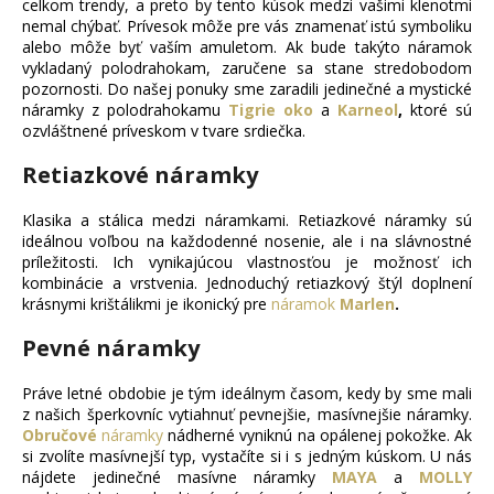
celkom trendy, a preto by tento kúsok medzi vašimi klenotmi
nemal chýbať. Prívesok môže pre vás znamenať istú symboliku
alebo môže byť vaším amuletom. Ak bude takýto náramok
vykladaný polodrahokam, zaručene sa stane stredobodom
pozornosti. Do našej ponuky sme zaradili jedinečné a mystické
náramky z polodrahokamu
Tigrie oko
a
Karneol
,
ktoré sú
ozvláštnené príveskom v tvare srdiečka.
Retiazkové náramky
Klasika a stálica medzi náramkami. Retiazkové náramky sú
ideálnou voľbou na každodenné nosenie, ale i na slávnostné
príležitosti. Ich vynikajúcou vlastnosťou je možnosť ich
kombinácie a vrstvenia. Jednoduchý retiazkový štýl doplnení
krásnymi krištálikmi je ikonický pre
náramok
Marlen
.
Pevné náramky
Práve letné obdobie je tým ideálnym časom, kedy by sme mali
z našich šperkovníc vytiahnuť pevnejšie, masívnejšie náramky.
Obručové
náramky
nádherné vyniknú na opálenej pokožke. Ak
si zvolíte masívnejší typ, vystačíte si i s jedným kúskom. U nás
nájdete jedinečné masívne náramky
MAYA
a
MOLLY