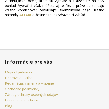
z chirurgickej ocele, ktoré sú výrazné a luxusné už na prvý
pohľad. Vybrať si však môžete aj tenšie, a práve tie sa dajú
krásne kombinovať. Vyskúšajte skombinovať naše úžasné
náramky
ALEXIA
a dosiahnite tak výraznejší vzhľad.
Z
á
Informácie pre vás
p
ä
Moja objednávka
t
Doprava a Platba
i
Reklamácia, výmena a vrátenie
e
Obchodné podmienky
Zásady ochrany osobných údajov
Hodnotenie obchodu
Blog