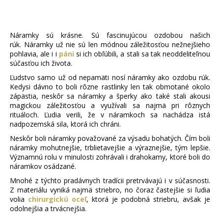
á
j
s
Náramky sú krásne. Sú fascinujúcou ozdobou našich
rúk. Náramky už nie sú len módnou záležitosťou nežnejšieho
ť
pohlavia, ale i i
páni
si ich obľúbili, a stali sa tak neoddeliteľnou
?
súčasťou ich života.
Ľudstvo samo už od nepamäti nosí náramky ako ozdobu rúk.
Kedysi dávno to boli rôzne rastlinky len tak obmotané okolo
zápästia, neskôr sa náramky a šperky ako také stali akousi
magickou záležitosťou a využívali sa najmä pri rôznych
HĽADAŤ
rituáloch. Ľudia verili, že v náramkoch sa nachádza istá
nadpozemská sila, ktorá ich chráni.
Neskôr boli náramky považované za výsadu bohatých. Čím boli
náramky mohutnejšie, trblietavejšie a výraznejšie, tým lepšie.
O
Významnú rolu v minulosti zohrávali i drahokamy, ktoré boli do
d
náramkov osádzané.
p
Mnohé z týchto pradávnych tradícii pretrvávajú i v súčasnosti.
o
Z materiálu vyniká najmä striebro, no čoraz častejšie si ľudia
r
volia
chirurgickú oceľ
, ktorá je podobná striebru, avšak je
odolnejšia a trvácnejšia.
ú