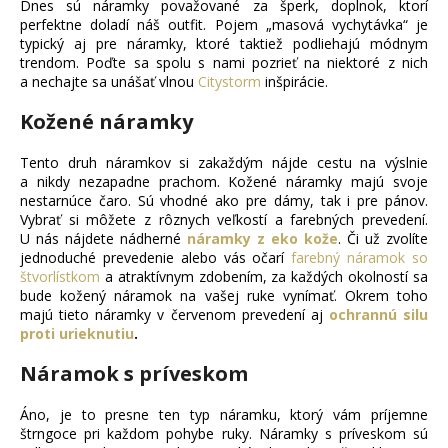
č
Dnes sú náramky považované za šperk, doplnok, ktorí
a
perfektne doladí náš outfit. Pojem „masová vychytávka“ je
typický aj pre náramky, ktoré taktiež podliehajú módnym
m
trendom. Poďte sa spolu s nami pozrieť na niektoré z nich
e
a nechajte sa unášať vlnou
Citystorm
inšpirácie.
Kožené náramky
RETIAZKA
S
PRÍVESKOM
Tento druh náramkov si zakaždým nájde cestu na výslnie
PRE
a nikdy nezapadne prachom. Kožené náramky majú svoje
DVOCH
nestarnúce čaro. Sú vhodné ako pre dámy, tak i pre pánov.
JIN
Vybrať si môžete z rôznych veľkostí a farebných prevedení.
JANG
U nás nájdete nádherné
náramky z eko kože
. Či už zvolíte
+
jednoduché prevedenie alebo vás očarí
farebný náramok so
DARČEKOVÁ
štvorlístkom
a atraktívnym zdobením, za každých okolností sa
KRABIČKA
bude kožený náramok na vašej ruke vynímať. Okrem toho
ZADARMO
majú tieto náramky v červenom prevedení aj
ochrannú silu
22,87
proti urieknutiu
.
€
Náramok s príveskom
Áno, je to presne ten typ náramku, ktorý vám príjemne
štrngoce pri každom pohybe ruky. Náramky s príveskom sú