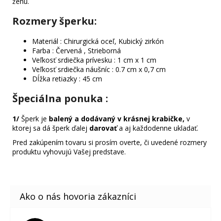
ženu.
Rozmery šperku:
Materiál : Chirurgická oceľ, Kubický zirkón
Farba : Červená , Strieborná
Veľkosť srdiečka prívesku : 1 cm x 1 cm
Veľkosť srdiečka náušníc : 0.7 cm x 0,7 cm
Dĺžka retiazky : 45 cm
Špeciálna ponuka
:
1/
Šperk je
balený a dodávaný v krásnej krabičke,
v
ktorej sa dá šperk ďalej
darovať
a aj každodenne ukladať.
Pred zakúpením tovaru si prosím overte, či uvedené rozmery
produktu vyhovujú Vašej predstave.