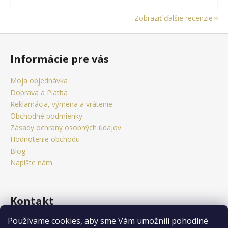
Zobraziť ďalšie recenzie
Z
á
Informácie pre vás
p
ä
Moja objednávka
t
Doprava a Platba
i
Reklamácia, výmena a vrátenie
e
Obchodné podmienky
Zásady ochrany osobných údajov
Hodnotenie obchodu
Blog
Napíšte nám
Kontakt
Používame cookies, aby sme Vám umožnili pohodlné
obchod
@
citystorm.eu