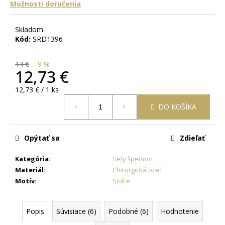
č
Možnosti doručenia
a
m
Skladom
e
Kód:
SRD1396
RETIAZKA
14 €
–9 %
12,73 €
S
PRÍVESKOM
Jednotková
ANJEL
12,73 € / 1 ks
V
cena:
TVARE
DO KOŠÍKA
KRÍŽIKU
+
PRI
Opýtať sa
Zdieľať
TOMTO
PRODUKTE
SI
Kategória
:
Sety šperkov
MÔŽETE
Materiál
:
Chirurgická oceľ
ZVOLIŤ
Motív
:
Srdce
DĹŽKU
RETIAZKY
18,77
Popis
Súvisiace (6)
Podobné (6)
Hodnotenie
€