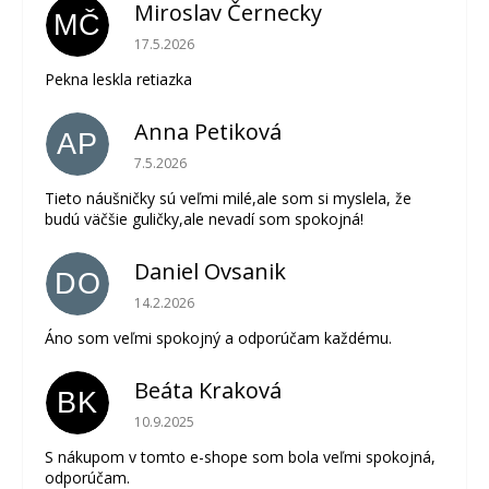
Miroslav Černecky
MČ
Hodnotenie obchodu je 5 z 5 hviezdičiek.
17.5.2026
Pekna leskla retiazka
Anna Petiková
AP
Hodnotenie obchodu je 5 z 5 hviezdičiek.
7.5.2026
Tieto náušničky sú veľmi milé,ale som si myslela, že
budú väčšie guličky,ale nevadí som spokojná!
Daniel Ovsanik
DO
Hodnotenie obchodu je 5 z 5 hviezdičiek.
14.2.2026
Áno som veľmi spokojný a odporúčam každému.
Beáta Kraková
BK
Hodnotenie obchodu je 5 z 5 hviezdičiek.
10.9.2025
S nákupom v tomto e-shope som bola veľmi spokojná,
odporúčam.