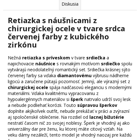
Diskusia
Retiazka s náušnicami z
chirurgickej ocele v tvare srdca
červenej farby z kubického
zirkónu
Nežná
retiazka s príveskom
v tvare
srdiečka
a
napichovacie
náušnice
s rovnakým motívom
srdiečko
spolu
vytvárajú neodolateľný romantický set. Srdiečka krásnej sýto
červenej farby sa vďaka
diamantovému
výbrusu nádherne
ligocú a zaručene pútajú pozornosť. Jemný, ale výrazný set z
chirurgickej ocele
spája nadčasovú eleganciu s modernými
materiálmi. Vďaka kvalitnému vypracovaniu z
hypoalergénnych materiálov si
šperk
natrvalo udrží svoj lesk
a nebude podliehať korózii. Touto
súpravou šperkov
doplníte akýkoľvek outfit, nebude prekážať v práci a zvýrazní
aj spoločenské oblečenie. Na rozdiel od
lacnej bižutérie
nestratí časom nič zo svojej noblesy. Šperk je vhodný aj ako
univerzálny dar pre ženu, ku ktorej máte citový vzťah. Na
veku dámy nezáleží, tento model je vhodný naozaj pre každú