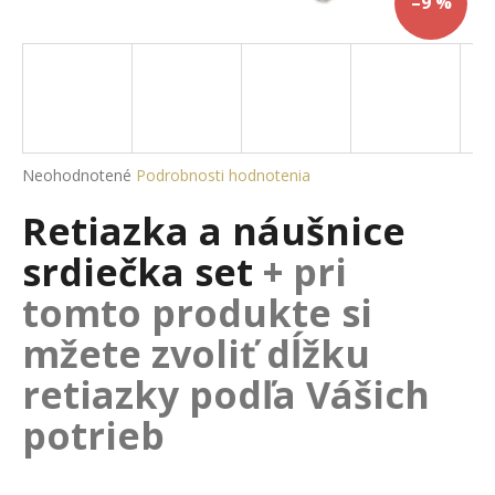
–9 %
á
j
s
ť
?
Priemerné
Neohodnotené
Podrobnosti hodnotenia
hodnotenie
Retiazka a náušnice
produktu
je
HĽADAŤ
srdiečka set
+ pri
0,0
z
tomto produkte si
5
hviezdičiek.
mžete zvoliť dĺžku
O
d
retiazky podľa Vášich
p
potrieb
o
r
ú