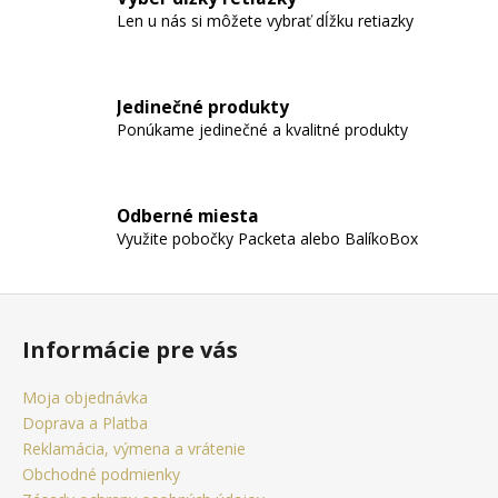
e
Len u nás si môžete vybrať dĺžku retiazky
p
r
v
Jedinečné produkty
k
Ponúkame jedinečné a kvalitné produkty
y
v
ý
p
Odberné miesta
i
Využite pobočky Packeta alebo BalíkoBox
s
u
Z
á
Informácie pre vás
p
ä
Moja objednávka
t
Doprava a Platba
i
Reklamácia, výmena a vrátenie
e
Obchodné podmienky