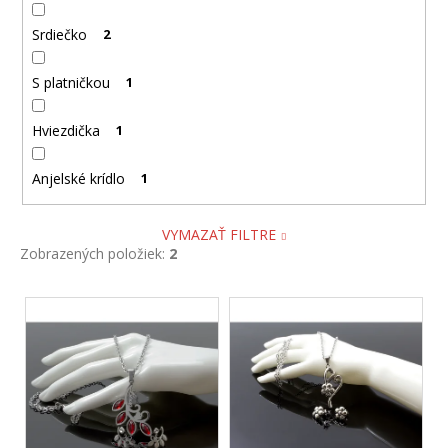
Srdiečko
2
S platničkou
1
Hviezdička
1
Anjelské krídlo
1
VYMAZAŤ FILTRE
Zobrazených položiek:
2
V
ý
p
i
s
p