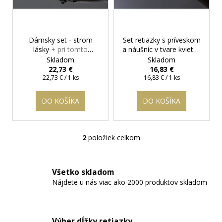
r
o
d
Dámsky set - strom
Set retiazky s príveskom
u
lásky
+ pri tomto
a náušníc v tvare kvietka
k
produkte si môžete
+ darčeková krabička
Skladom
Skladom
t
zvoliť dĺžku retiazky
zadarmo
22,73 €
16,83 €
Jednotková
Jednotková
22,73 € / 1 ks
16,83 € / 1 ks
o
cena:
cena:
v
DO KOŠÍKA
DO KOŠÍKA
2
položiek celkom
O
v
l
Všetko skladom
á
Nájdete u nás viac ako 2000 produktov skladom
d
a
c
i
Výber dĺžky retiazky