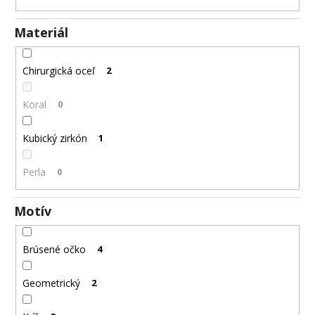
č
a
Materiál
m
e
Chirurgická oceľ
2
RETIAZKA
Z
Koral
0
CHIRURGICKEJ
OCELE
ZLATÁ
Kubický zirkón
1
-
MADISON
Perla
0
+
DARČEKOVÁ
KRABIČKA
ZADARMO
Motív
7,63
€
Brúsené očko
4
Geometrický
2