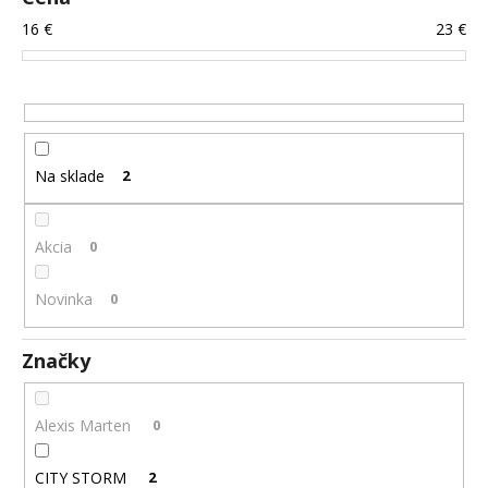
r
á
16
€
23
€
o
j
d
s
u
ť
k
?
t
Na sklade
2
o
v
Akcia
0
HĽADAŤ
Novinka
0
O
Značky
d
p
o
Alexis Marten
0
r
ú
CITY STORM
2