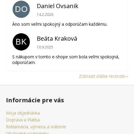
Daniel Ovsanik
DO
Hodnotenie obchodu je 5 z 5 hviezdičiek.
14.2.2026
Áno som veľmi spokojný a odporúčam každému.
Beáta Kraková
BK
Hodnotenie obchodu je 5 z 5 hviezdičiek.
10.9.2025
S nákupom v tomto e-shope som bola veľmi spokojná,
odporúčam.
Zobraziť ďalšie recenzie
Z
á
Informácie pre vás
p
ä
Moja objednávka
t
Doprava a Platba
i
Reklamácia, výmena a vrátenie
Obchodné podmienky