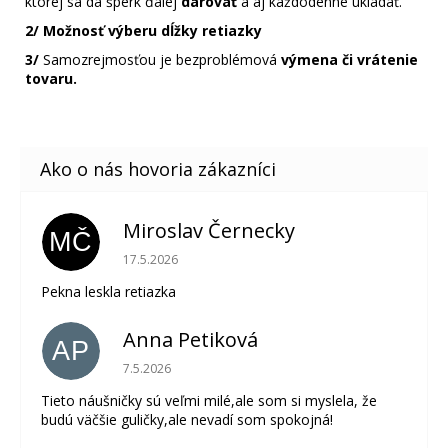
ktorej sa dá šperk ďalej
darovať
a aj každodenne ukladať.
2/
Možnosť výberu dĺžky retiazky
3/
Samozrejmosťou je bezproblémová
výmena či vrátenie
tovaru.
Miroslav Černecky
MČ
Hodnotenie obchodu je 5 z 5 hviezdičiek.
17.5.2026
Pekna leskla retiazka
Anna Petiková
AP
Hodnotenie obchodu je 5 z 5 hviezdičiek.
7.5.2026
Tieto náušničky sú veľmi milé,ale som si myslela, že
budú väčšie guličky,ale nevadí som spokojná!