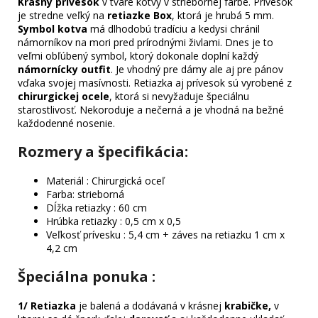
Krásny prívesok
v tvare kotvy v striebornej farbe. Prívesok
je stredne veľký na
retiazke Box
, ktorá je hrubá 5 mm.
Symbol kotva
má dlhodobú tradíciu a kedysi chránil
námorníkov na mori pred prírodnými živlami. Dnes je to
veľmi obľúbený symbol, ktorý dokonale doplní každý
námornícky outfit
. Je vhodný pre dámy ale aj pre pánov
vďaka svojej masívnosti. Retiazka aj prívesok sú vyrobené z
chirurgickej ocele
, ktorá si nevyžaduje špeciálnu
starostlivosť. Nekoroduje a nečerná a je vhodná na bežné
každodenné nosenie.
Rozmery a špecifikácia:
Materiál : Chirurgická oceľ
Farba: strieborná
Dĺžka retiazky : 60 cm
Hrúbka retiazky : 0,5 cm x 0,5
Veľkosť prívesku : 5,4 cm + záves na retiazku 1 cm x
4,2 cm
Špeciálna ponuka
:
1/
Retiazka
je balená a dodávaná v krásnej
krabičke,
v