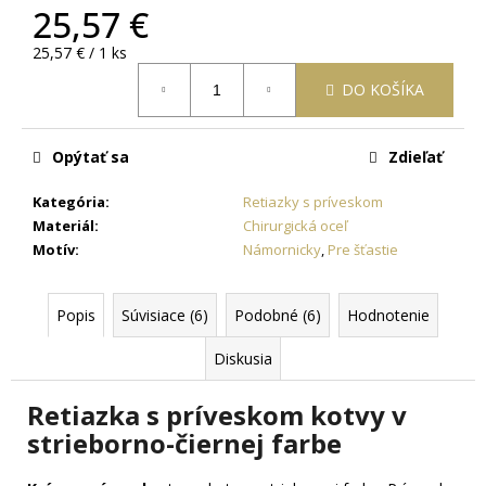
č
25,57 €
a
m
Jednotková
25,57 € / 1 ks
e
cena:
DO KOŠÍKA
RETIAZKA
S
Opýtať sa
Zdieľať
PRÍVESKOM
KRÍŽ
Kategória
:
Retiazky s príveskom
ANKH
Materiál
:
Chirurgická oceľ
ZLATÝ
+
Motív
:
Námornicky
,
Pre šťastie
DARČEKOVÁ
KRABIČKA
ZADARMO
Popis
Súvisiace (6)
Podobné (6)
Hodnotenie
22,05
€
Diskusia
Retiazka s príveskom kotvy v
strieborno-čiernej farbe