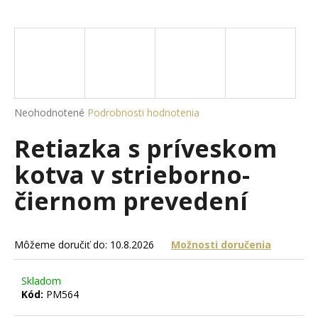
á
j
s
ť
?
Priemerné
Neohodnotené
Podrobnosti hodnotenia
hodnotenie
Retiazka s príveskom
produktu
je
HĽADAŤ
kotva v strieborno-
0,0
z
čiernom prevedení
5
hviezdičiek.
O
d
Môžeme doručiť do:
10.8.2026
Možnosti doručenia
p
o
Skladom
r
Kód:
PM564
ú