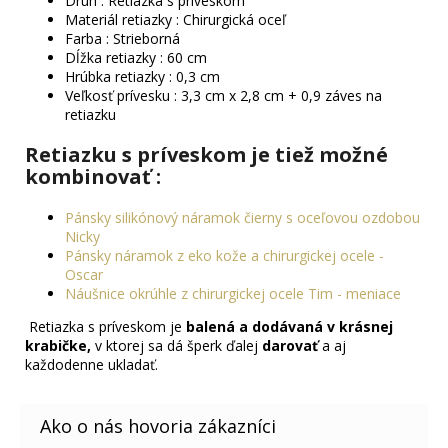
Druh : Retiazka s príveskom
Materiál retiazky : Chirurgická oceľ
Farba : Strieborná
Dĺžka retiazky : 60 cm
Hrúbka retiazky : 0,3 cm
Veľkosť prívesku : 3,3 cm x 2,8 cm + 0,9 záves na
retiazku
Retiazku s príveskom je tiež možné
kombinovať :
Pánsky silikónový náramok čierny s oceľovou ozdobou
Nicky
Pánsky náramok z eko kože a chirurgickej ocele -
Oscar
Náušnice okrúhle z chirurgickej ocele Tim - meniace
Retiazka s príveskom je
balená a dodávaná v krásnej
krabičke,
v ktorej sa dá šperk ďalej
darovať
a aj
každodenne ukladať.