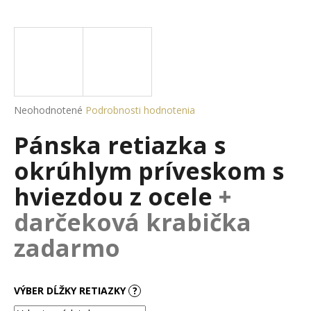
á
j
s
ť
?
Priemerné
Neohodnotené
Podrobnosti hodnotenia
hodnotenie
Pánska retiazka s
produktu
je
HĽADAŤ
okrúhlym príveskom s
0,0
z
hviezdou z ocele
+
5
hviezdičiek.
darčeková krabička
O
d
zadarmo
p
o
r
VÝBER DĹŽKY RETIAZKY
?
ú