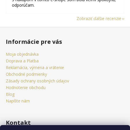
odporúčam.
Zobraziť ďalšie recenzie
Z
á
Informácie pre vás
p
ä
Moja objednávka
t
Doprava a Platba
i
Reklamácia, výmena a vrátenie
e
Obchodné podmienky
Zásady ochrany osobných údajov
Hodnotenie obchodu
Blog
Napíšte nám
Kontakt