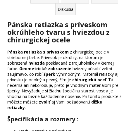
Diskusia
Pánska retiazka s príveskom
okrúhleho tvaru s hviezdou z
chirurgickej ocele
Pánska retiazka s príveskom
z chirurgickej ocele v
striebornej farbe. Prívesok je okrúhly, na ktorom je
zobrazená
hviezda
poskladaná z trojuholníkov v čiernej
farbe.
Geometrické zobrazenie
hviezdy pôsobí veľmi
zaujímavo, čo robí
šperk
výnimočným. Materiál retiazky aj
prívesku je odolný a pevný, čím je
chirurgická oceľ
. Tá
nečerná ani nekoroduje, preto je vhodným materiálom pre
šperky. Nevyžaduje si žiadnu špeciálnu starostlivosť a je
vhodná na bežné každodenné nosenie. Pri tomto produkte si
môžete môžete
zvoliť
aj Vami požadovanú
dĺžku
retiazky
.
Špecifikácia a rozmery :