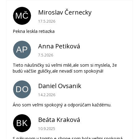
Miroslav Černecky
MČ
Hodnotenie obchodu je 5 z 5 hviezdičiek.
17.5.2026
Pekna leskla retiazka
Anna Petiková
AP
Hodnotenie obchodu je 5 z 5 hviezdičiek.
7.5.2026
Tieto náušničky sú veľmi milé,ale som si myslela, že
budú väčšie guličky,ale nevadí som spokojná!
Daniel Ovsanik
DO
Hodnotenie obchodu je 5 z 5 hviezdičiek.
14.2.2026
Áno som veľmi spokojný a odporúčam každému.
Beáta Kraková
BK
Hodnotenie obchodu je 5 z 5 hviezdičiek.
10.9.2025
S nákupom v tomto e-shope som bola veľmi spokojná,