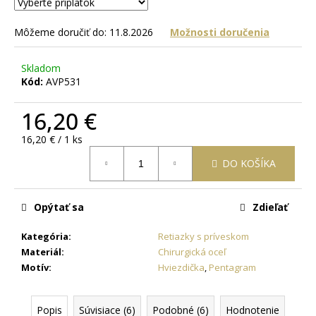
č
a
m
Môžeme doručiť do:
11.8.2026
Možnosti doručenia
e
Skladom
Kód:
AVP531
RETIAZKA
S
16,20 €
PRÍVESKOM
ANJEL
V
Jednotková
16,20 € / 1 ks
TVARE
cena:
KRÍŽIKU
DO KOŠÍKA
+
PRI
TOMTO
Opýtať sa
Zdieľať
PRODUKTE
SI
MÔŽETE
Kategória
:
Retiazky s príveskom
ZVOLIŤ
Materiál
:
Chirurgická oceľ
DĹŽKU
Motív
:
Hviezdička
,
Pentagram
RETIAZKY
18,77
€
Popis
Súvisiace (6)
Podobné (6)
Hodnotenie