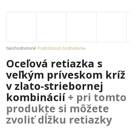
á
j
s
ť
?
Priemerné
Neohodnotené
Podrobnosti hodnotenia
hodnotenie
Oceľová retiazka s
produktu
je
HĽADAŤ
veľkým príveskom kríž
0,0
z
v zlato-striebornej
5
hviezdičiek.
kombinácií
+ pri tomto
O
d
produkte si môžete
p
zvoliť dĺžku retiazky
o
r
ú