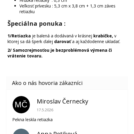
Hrúbka retiazky : 0,3 cm
Veľkosť prívesku : 5,3 cm x 3,8 cm + 1,3 cm záves
retiazku
Špeciálna ponuka
:
1/
Retiazka
je balená a dodávaná v krásnej
krabičke,
v
ktorej sa dá šperk ďalej
darovať
a aj každodenne ukladať.
2/
Samozrejmosťou je bezproblémová výmena či
vrátenie tovaru.
Miroslav Černecky
MČ
Hodnotenie obchodu je 5 z 5 hviezdičiek.
17.5.2026
Pekna leskla retiazka
Anna Petiková