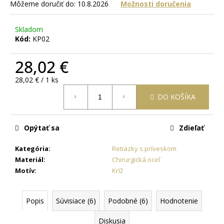
č
Môžeme doručiť do:
10.8.2026
Možnosti doručenia
a
m
Skladom
e
Kód:
KP02
28,02 €
OCEĽOVÁ
RETIAZKA
Jednotková
28,02 € / 1 ks
S
cena:
PRÍVESKOM
DO KOŠÍKA
KRÍŽ
DAMIAN
+
PRI
Opýtať sa
Zdieľať
TOMTO
PRODUKTE
SI
Kategória
:
Retiazky s príveskom
MÔŽETE
Materiál
:
Chirurgická oceľ
ZVOLIŤ
Motív
:
Kríž
DĹŽKU
RETIAZKY
16,48
Popis
Súvisiace (6)
Podobné (6)
Hodnotenie
€
Diskusia