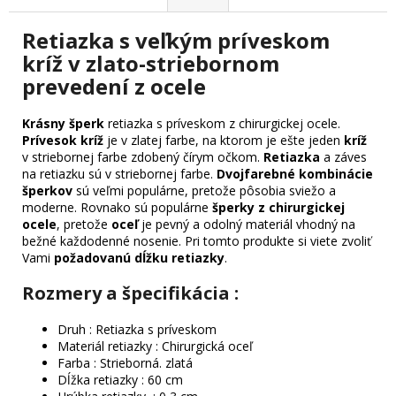
Retiazka s veľkým príveskom
kríž v zlato-striebornom
prevedení z ocele
Krásny šperk
retiazka s príveskom z chirurgickej ocele.
Prívesok kríž
je v zlatej farbe, na ktorom je ešte jeden
kríž
v striebornej farbe zdobený čírym očkom.
Retiazka
a záves
na retiazku sú v striebornej farbe.
Dvojfarebné kombinácie
šperkov
sú veľmi populárne, pretože pôsobia sviežo a
moderne. Rovnako sú populárne
šperky z chirurgickej
ocele
, pretože
oceľ
je pevný a odolný materiál vhodný na
bežné každodenné nosenie. Pri tomto produkte si viete zvoliť
Vami
požadovanú dĺžku retiazky
.
Rozmery a špecifikácia :
Druh : Retiazka s príveskom
Materiál retiazky : Chirurgická oceľ
Farba : Strieborná. zlatá
Dĺžka retiazky : 60 cm