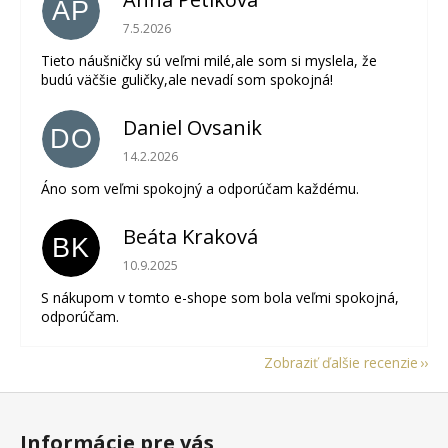
AP
Hodnotenie obchodu je 5 z 5 hviezdičiek.
7.5.2026
Tieto náušničky sú veľmi milé,ale som si myslela, že
budú väčšie guličky,ale nevadí som spokojná!
Daniel Ovsanik
DO
Hodnotenie obchodu je 5 z 5 hviezdičiek.
14.2.2026
Áno som veľmi spokojný a odporúčam každému.
Beáta Kraková
BK
Hodnotenie obchodu je 5 z 5 hviezdičiek.
10.9.2025
S nákupom v tomto e-shope som bola veľmi spokojná,
odporúčam.
Zobraziť ďalšie recenzie
Z
á
Informácie pre vás