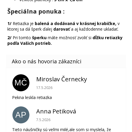
Špeciálna ponuka
:
1/
Retiazka je
balená a dodávaná v krásnej krabičke,
v
ktorej sa dá šperk ďalej
darovať
a aj každodenne ukladať.
2/
Pri tomto
šperku
máte možnosť zvoliť si
dĺžku retiazky
podľa Vašich potrieb.
Miroslav Černecky
MČ
Hodnotenie obchodu je 5 z 5 hviezdičiek.
17.5.2026
Pekna leskla retiazka
Anna Petiková
AP
Hodnotenie obchodu je 5 z 5 hviezdičiek.
7.5.2026
Tieto náušničky sú veľmi milé,ale som si myslela, že