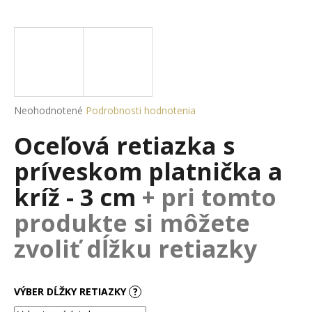
á
j
s
ť
?
Priemerné
Neohodnotené
Podrobnosti hodnotenia
hodnotenie
Oceľová retiazka s
produktu
je
HĽADAŤ
príveskom platnička a
0,0
z
kríž - 3 cm
+ pri tomto
5
hviezdičiek.
produkte si môžete
O
d
zvoliť dĺžku retiazky
p
o
r
VÝBER DĹŽKY RETIAZKY
?
ú