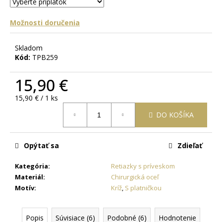
č
a
m
Možnosti doručenia
e
Skladom
Kód:
TPB259
RETIAZKA
S
15,90 €
PRÍVESKOM
KRÍŽ
ANKH
Jednotková
15,90 € / 1 ks
ZLATÝ
cena:
+
DO KOŠÍKA
DARČEKOVÁ
KRABIČKA
ZADARMO
Opýtať sa
Zdieľať
22,05
€
Kategória
:
Retiazky s príveskom
Materiál
:
Chirurgická oceľ
Motív
:
Kríž
,
S platničkou
Popis
Súvisiace (6)
Podobné (6)
Hodnotenie