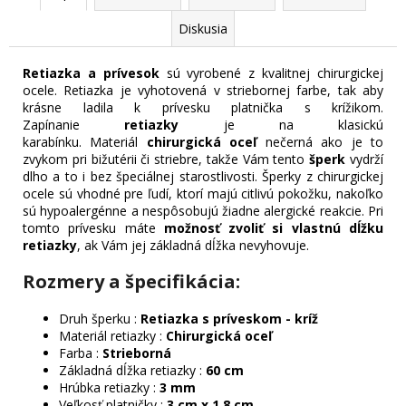
Diskusia
Retiazka a prívesok
sú vyrobené z kvalitnej chirurgickej
ocele. Retiazka je vyhotovená v striebornej farbe, tak aby
krásne ladila k prívesku platnička s krížikom.
Zapínanie
retiazky
je na klasickú
karabínku. Materiál
chirurgická oceľ
nečerná ako je to
zvykom pri bižutérii či striebre, takže Vám tento
šperk
vydrží
dlho a to i bez špeciálnej starostlivosti. Šperky z chirurgickej
ocele sú vhodné pre ľudí, ktorí majú citlivú pokožku, nakoľko
sú hypoalergénne a nespôsobujú žiadne alergické reakcie. Pri
tomto prívesku máte
možnosť zvoliť si vlastnú dĺžku
retiazky
, ak Vám jej základná dĺžka nevyhovuje.
Rozmery a špecifikácia:
Druh šperku :
Retiazka s príveskom - kríž
Materiál retiazky :
Chirurgická oceľ
Farba :
Strieborná
Základná dĺžka retiazky :
60 cm
Hrúbka retiazky :
3 mm
Veľkosť platničky :
3 cm x 1,8 cm