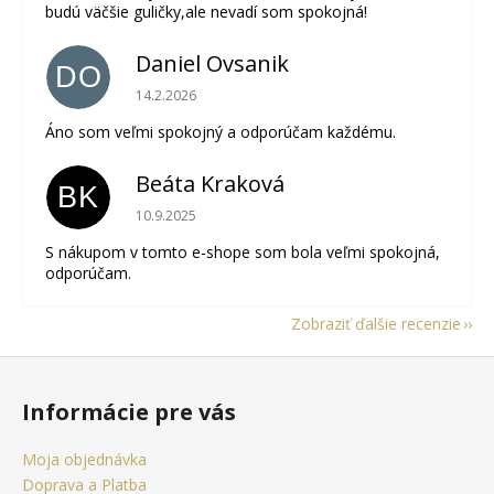
budú väčšie guličky,ale nevadí som spokojná!
Daniel Ovsanik
DO
Hodnotenie obchodu je 5 z 5 hviezdičiek.
14.2.2026
Áno som veľmi spokojný a odporúčam každému.
Beáta Kraková
BK
Hodnotenie obchodu je 5 z 5 hviezdičiek.
10.9.2025
S nákupom v tomto e-shope som bola veľmi spokojná,
odporúčam.
Zobraziť ďalšie recenzie
Z
á
Informácie pre vás
p
ä
Moja objednávka
t
Doprava a Platba