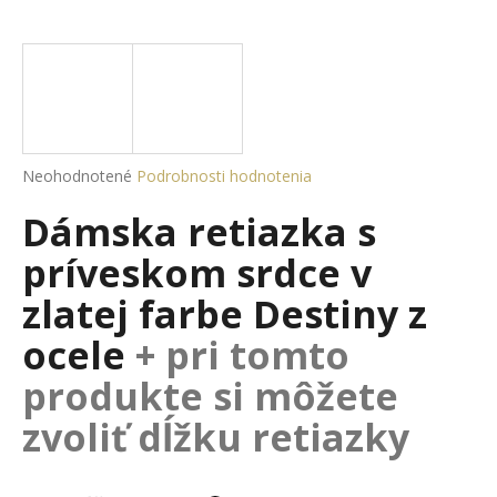
á
j
s
ť
?
Priemerné
Neohodnotené
Podrobnosti hodnotenia
hodnotenie
Dámska retiazka s
produktu
je
HĽADAŤ
príveskom srdce v
0,0
z
zlatej farbe Destiny z
5
hviezdičiek.
ocele
+ pri tomto
O
d
produkte si môžete
p
zvoliť dĺžku retiazky
o
r
ú