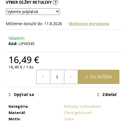
č
VÝBER DĹŽKY RETIAZKY
?
a
m
e
Môžeme doručiť do:
11.8.2026
Možnosti doručenia
OCEĽOVÁ
Skladom
RETIAZKA
Kód:
UPM345
S
PRÍVESKOM
KRÍŽ
16,49 €
DAMIAN
+
Jednotková
16,49 € / 1 ks
PRI
cena:
TOMTO
DO KOŠÍKA
PRODUKTE
SI
MÔŽETE
Opýtať sa
Zdieľať
ZVOLIŤ
DĹŽKU
RETIAZKY
Kategória
:
Retiazky s príveskom
16,48
Materiál
:
Chirurgická oceľ
€
Motív
:
Srdce