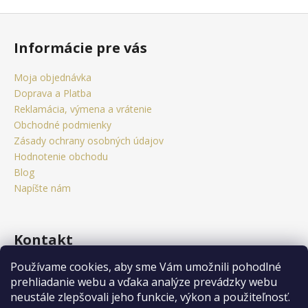
Z
á
Informácie pre vás
p
ä
Moja objednávka
t
Doprava a Platba
i
Reklamácia, výmena a vrátenie
e
Obchodné podmienky
Zásady ochrany osobných údajov
Hodnotenie obchodu
Blog
Napíšte nám
Kontakt
Používame cookies, aby sme Vám umožnili pohodlné
obchod
@
citystorm.eu
prehliadanie webu a vďaka analýze prevádzky webu
+421 950 541 742
neustále zlepšovali jeho funkcie, výkon a použiteľnosť.
Sledujte nás na Facebooku