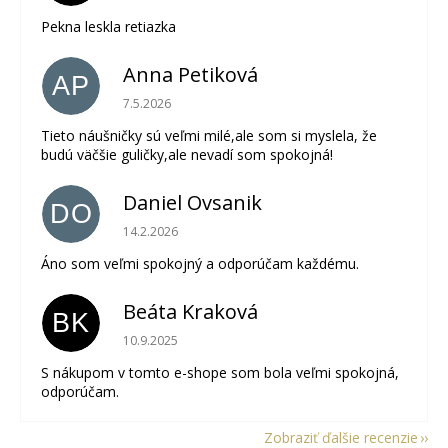
Pekna leskla retiazka
Anna Petiková
AP
Hodnotenie obchodu je 5 z 5 hviezdičiek.
7.5.2026
Tieto náušničky sú veľmi milé,ale som si myslela, že
budú väčšie guličky,ale nevadí som spokojná!
Daniel Ovsanik
DO
Hodnotenie obchodu je 5 z 5 hviezdičiek.
14.2.2026
Áno som veľmi spokojný a odporúčam každému.
Beáta Kraková
BK
Hodnotenie obchodu je 5 z 5 hviezdičiek.
10.9.2025
S nákupom v tomto e-shope som bola veľmi spokojná,
odporúčam.
Zobraziť ďalšie recenzie