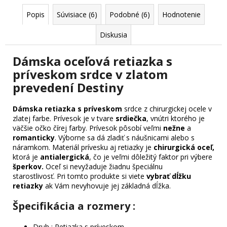
Popis
Súvisiace (6)
Podobné (6)
Hodnotenie
Diskusia
Dámska oceľová retiazka s
príveskom srdce v zlatom
prevedení Destiny
Dámska retiazka s príveskom
srdce z chirurgickej ocele v
zlatej farbe. Prívesok je v tvare
srdiečka
, vnútri ktorého je
väčšie očko čírej farby. Prívesok pôsobí veľmi
nežne
a
romanticky
. Výborne sa dá zladiť s náušnicami alebo s
náramkom. Materiál prívesku aj retiazky je
chirurgická oceľ,
ktorá je
antialergická
, čo je veľmi dôležitý faktor pri výbere
šperkov.
Oceľ si nevyžaduje žiadnu špeciálnu
starostlivosť. Pri tomto produkte si viete
vybrať dĺžku
retiazky
ak Vám nevyhovuje jej základná dĺžka.
Špecifikácia a rozmery :
Druh : Retiazka s príveskom