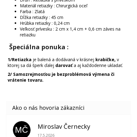
Materiál retiazky : Chirurgická oceľ
Farba : Zlatá
Dĺžka retiazky : 45 cm
Hrúbka retiazky : 0,24 cm
Veľkosť prívesku : 2 cm x 1,4 cm + 0,6 cm záves na
retiazku
Špeciálna ponuka
:
1/
Retiazka
je balená a dodávaná v krásnej
krabičke,
v
ktorej sa dá šperk ďalej
darovať
a aj každodenne ukladať.
2/
Samozrejmosťou je bezproblémová výmena či
vrátenie tovaru.
Miroslav Černecky
MČ
Hodnotenie obchodu je 5 z 5 hviezdičiek.
17.5.2026