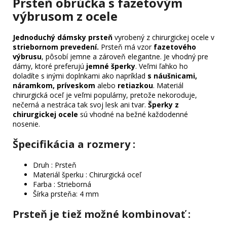
Prsteň obrúčka s fazetovým
výbrusom z ocele
Jednoduchý dámsky prsteň
vyrobený z chirurgickej ocele v
striebornom prevedení.
Prsteň má vzor
fazetového
výbrusu
,
pôsobí jemne a zároveň elegantne. Je vhodný pre
dámy, ktoré preferujú
jemné šperky
. Veľmi ľahko ho
doladíte s inými doplnkami ako napríklad
s náušnicami,
náramkom, príveskom
alebo
retiazkou
. Materiál
chirurgická oceľ je veľmi populárny, pretože nekoroduje,
nečerná a nestráca tak svoj lesk ani tvar.
Šperky z
chirurgickej ocele
sú vhodné na bežné každodenné
nosenie.
Špecifikácia a rozmery :
Druh : Prsteň
Materiál šperku : Chirurgická oceľ
Farba : Strieborná
Šírka prsteňa: 4 mm
Prsteň je tiež možné kombinovať :