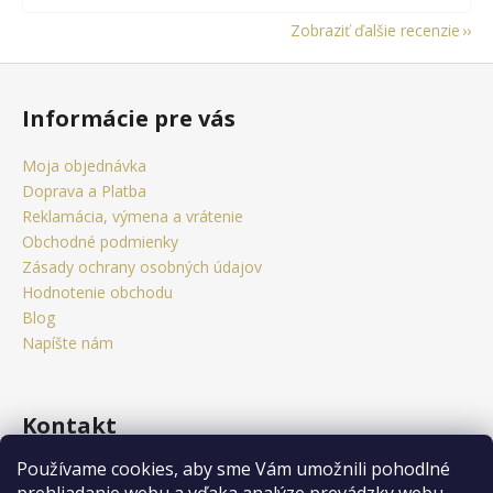
Zobraziť ďalšie recenzie
Z
á
Informácie pre vás
p
ä
Moja objednávka
t
Doprava a Platba
i
Reklamácia, výmena a vrátenie
e
Obchodné podmienky
Zásady ochrany osobných údajov
Hodnotenie obchodu
Blog
Napíšte nám
Kontakt
Používame cookies, aby sme Vám umožnili pohodlné
obchod
@
citystorm.eu