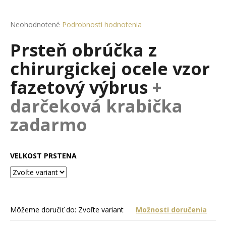
á
j
Priemerné
Neohodnotené
Podrobnosti hodnotenia
hodnotenie
s
Prsteň obrúčka z
produktu
ť
je
chirurgickej ocele vzor
?
0,0
z
fazetový výbrus
+
5
hviezdičiek.
darčeková krabička
HĽADAŤ
zadarmo
VELKOST PRSTENA
O
d
p
o
r
Môžeme doručiť do:
Zvoľte variant
Možnosti doručenia
ú