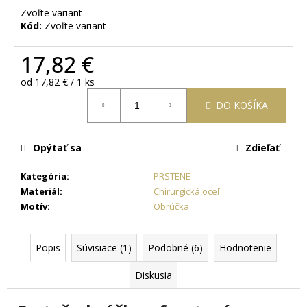
č
Zvoľte variant
a
Kód:
Zvoľte variant
m
e
17,82 €
Jednotková
od 17,82 € / 1 ks
RETIAZKA
cena:
S
DO KOŠÍKA
PRÍVESKOM
ANJEL
V
TVARE
Opýtať sa
Zdieľať
KRÍŽIKU
+
Kategória
:
PRSTENE
PRI
Materiál
:
Chirurgická oceľ
TOMTO
PRODUKTE
Motív
:
Obrúčka
SI
MÔŽETE
ZVOLIŤ
Popis
Súvisiace (1)
Podobné (6)
Hodnotenie
DĹŽKU
RETIAZKY
Diskusia
18,77
€