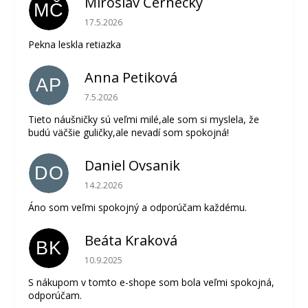
Miroslav Černecky
MČ
Hodnotenie obchodu je 5 z 5 hviezdičiek.
17.5.2026
Pekna leskla retiazka
Anna Petiková
AP
Hodnotenie obchodu je 5 z 5 hviezdičiek.
7.5.2026
Tieto náušničky sú veľmi milé,ale som si myslela, že
budú väčšie guličky,ale nevadí som spokojná!
Daniel Ovsanik
DO
Hodnotenie obchodu je 5 z 5 hviezdičiek.
14.2.2026
Áno som veľmi spokojný a odporúčam každému.
Beáta Kraková
BK
Hodnotenie obchodu je 5 z 5 hviezdičiek.
10.9.2025
S nákupom v tomto e-shope som bola veľmi spokojná,
odporúčam.