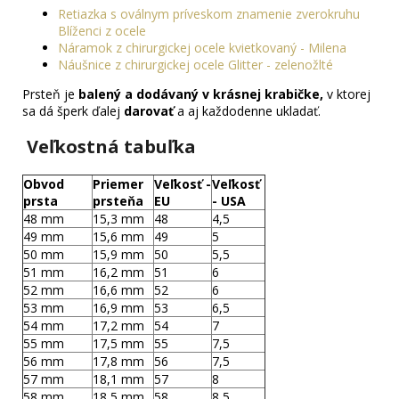
Retiazka s oválnym príveskom znamenie zverokruhu
Blíženci z ocele
Náramok z chirurgickej ocele kvietkovaný - Milena
Náušnice z chirurgickej ocele Glitter - zelenožlté
Prsteň je
balený a dodávaný v krásnej krabičke,
v ktorej
sa dá šperk ďalej
darovať
a aj každodenne ukladať.
Veľkostná tabuľka
Obvod
Priemer
Veľkosť -
Veľkosť
prsta
prsteňa
EU
- USA
48 mm
15,3 mm
48
4,5
49 mm
15,6 mm
49
5
50 mm
15,9 mm
50
5,5
51 mm
16,2 mm
51
6
52 mm
16,6 mm
52
6
53 mm
16,9 mm
53
6,5
54 mm
17,2 mm
54
7
55 mm
17,5 mm
55
7,5
56 mm
17,8 mm
56
7,5
57 mm
18,1 mm
57
8
58 mm
18,5 mm
58
8,5