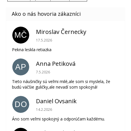
Miroslav Černecky
MČ
Hodnotenie obchodu je 5 z 5 hviezdičiek.
17.5.2026
Pekna leskla retiazka
Anna Petiková
AP
Hodnotenie obchodu je 5 z 5 hviezdičiek.
7.5.2026
Tieto náušničky sú veľmi milé,ale som si myslela, že
budú väčšie guličky,ale nevadí som spokojná!
Daniel Ovsanik
DO
Hodnotenie obchodu je 5 z 5 hviezdičiek.
14.2.2026
Áno som veľmi spokojný a odporúčam každému.