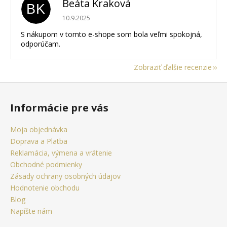
Beáta Kraková
BK
Hodnotenie obchodu je 5 z 5 hviezdičiek.
10.9.2025
S nákupom v tomto e-shope som bola veľmi spokojná,
odporúčam.
Zobraziť ďalšie recenzie
Z
á
Informácie pre vás
p
ä
Moja objednávka
t
Doprava a Platba
i
Reklamácia, výmena a vrátenie
e
Obchodné podmienky
Zásady ochrany osobných údajov
Hodnotenie obchodu
Blog
Napíšte nám