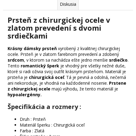
Diskusia
Prsteň z chirurgickej ocele v
zlatom prevedení s dvomi
srdiečkami
Krásny dámsky prsteň
vyrobený z kvalitnej chirurgickej
ocele. Prsteň je v zlatom farebnom prevedení a zdobený
srdcom
, v ktorom sa nachádza ešte jedno menšie
srdiečko
.
Tento
romantický šperk
je vhodný pre všetky nežné duše,
ktoré si radi oživia svoj outfit krásnym prsteňom. Materiál je
prsteňa je
chirurgická oceľ
. Tá je pevná a odolná, nečerná
ani nekoroduje, je vhodná na každodenné nosenie.
Prstene
z chirurgickej ocele
majú výhodu, že tento materiál je
hypoalergénny.
Špecifikácia a rozmery :
Druh : Prsteň
Materiál šperku : Chirurgická oceľ
Farba : Zlatá