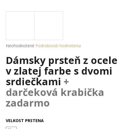
á
j
s
ť
?
Priemerné
Neohodnotené
Podrobnosti hodnotenia
hodnotenie
Dámsky prsteň z ocele
produktu
je
HĽADAŤ
v zlatej farbe s dvomi
0,0
z
srdiečkami
+
5
hviezdičiek.
darčeková krabička
O
d
zadarmo
p
o
r
VELKOST PRSTENA
ú