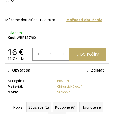
č
a
m
e
Môžeme doručiť do:
12.8.2026
Možnosti doručenia
RETIAZKA
Skladom
S
Kód:
WRP157/60
PRÍVESKOM
ANJEL
16 €
V
TVARE
DO KOŠÍKA
Jednotková
KRÍŽIKU
16 € / 1 ks
+
cena:
PRI
Opýtať sa
Zdieľať
TOMTO
PRODUKTE
SI
Kategória
:
PRSTENE
MÔŽETE
Materiál
:
Chirurgická oceľ
ZVOLIŤ
Motív
:
Srdiečko
DĹŽKU
RETIAZKY
18,77
Popis
Súvisiace (2)
Podobné (6)
Hodnotenie
€