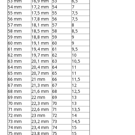
53 mm
16,9 mm
53
6,5
54 mm
17,2 mm
54
7
55 mm
17,5 mm
55
7,5
56 mm
17,8 mm
56
7,5
57 mm
18,1 mm
57
8
58 mm
18,5 mm
58
8,5
59 mm
18,8 mm
59
9
60 mm
19,1 mm
60
9
61 mm
19,4 mm
61
9,5
62 mm
19,7 mm
62
10
63 mm
20,1 mm
63
10,5
64 mm
20,4 mm
64
11
65 mm
20,7 mm
65
11
66 mm
21 mm
66
11,5
67 mm
21,3 mm
67
12
68 mm
21,6 mm
68
12,5
69 mm
22 mm
69
13
70 mm
22,3 mm
70
13
71 mm
22,6 mm
71
13,5
72 mm
23 mm
72
14
73 mm
23,2 mm
73
14,5
74 mm
23,4 mm
74
15
75 mm
23,8 mm
75
15