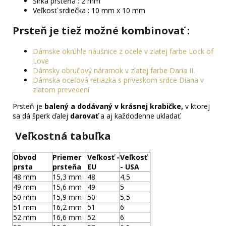
Šírka prsteňa : 2 mm
Veľkosť srdiečka : 10 mm x 10 mm
Prsteň je tiež možné kombinovať :
Dámske okrúhle náušnice z ocele v zlatej farbe Lock of
Love
Dámsky obručový náramok v zlatej farbe Daria II.
Dámska oceľová retiazka s príveskom srdce Diana v
zlatom prevedení
Prsteň je
balený a dodávaný v krásnej krabičke,
v ktorej
sa dá šperk ďalej
darovať
a aj každodenne ukladať.
Veľkostná tabuľka
Obvod
Priemer
Veľkosť -
Veľkosť
prsta
prsteňa
EU
- USA
48 mm
15,3 mm
48
4,5
49 mm
15,6 mm
49
5
50 mm
15,9 mm
50
5,5
51 mm
16,2 mm
51
6
52 mm
16,6 mm
52
6