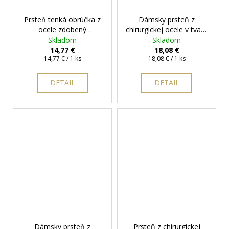
Prsteň tenká obrúčka z
Dámsky prsteň z
ocele zdobený
chirurgickej ocele v tvare
červenými očkami
+
mašle s očkom
+
Skladom
Skladom
darčeková krabička
darčeková krabička
14,77 €
18,08 €
Jednotková
zadarmo
Jednotková
zadarmo
14,77 € / 1 ks
18,08 € / 1 ks
cena:
cena:
DETAIL
DETAIL
Dámsky prsteň z
Prsteň z chirurgickej