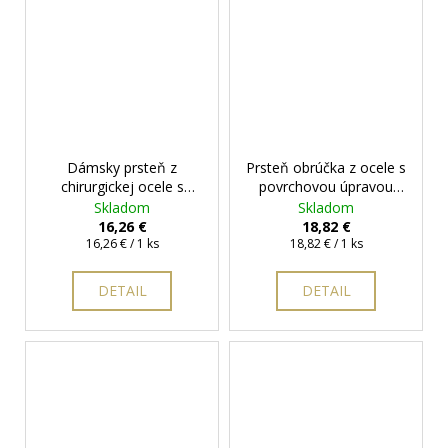
Dámsky prsteň z
Prsteň obrúčka z ocele s
chirurgickej ocele s
povrchovou úpravou
hranatým čiernym
Stardust zdobený čírymi
Skladom
Skladom
očkom
+ darčeková
očkami
+ darčeková
16,26 €
18,82 €
krabička zadarmo
Jednotková
krabička zadarmo
Jednotková
16,26 € / 1 ks
18,82 € / 1 ks
cena:
cena:
DETAIL
DETAIL