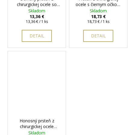
chirurgickej ocele so
ocele s čiernym očkom
srdiečkom
+ darčeková
+ darčeková krabička
Skladom
Skladom
krabička zadarmo
zadarmo
13,36 €
18,73 €
Jednotková
Jednotková
13,36 € / 1 ks
18,73 € / 1 ks
cena:
cena:
DETAIL
DETAIL
Honosný prsteň z
chirurgickej ocele
Claudia
+ darčeková
Skladom