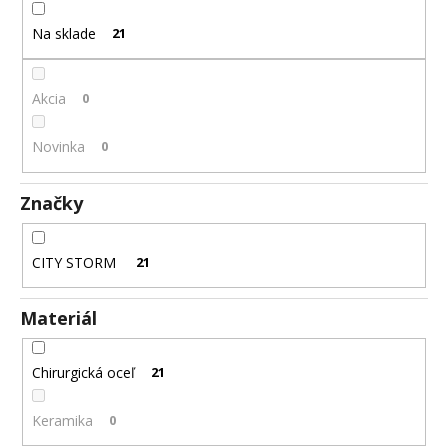
t
á
Na sklade
21
o
j
v
s
ť
Akcia
0
?
Novinka
0
Značky
HĽADAŤ
CITY STORM
21
Materiál
O
d
p
Chirurgická oceľ
21
o
r
Keramika
0
ú