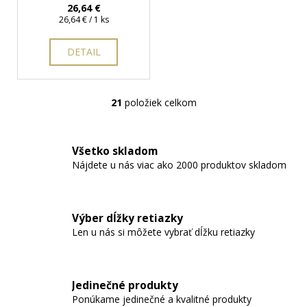
krabička zadarmo
26,64 €
Jednotková
26,64 € / 1 ks
cena:
DETAIL
21
položiek celkom
O
v
l
Všetko skladom
á
Nájdete u nás viac ako 2000 produktov skladom
d
a
c
i
Výber dĺžky retiazky
e
Len u nás si môžete vybrať dĺžku retiazky
p
r
v
Jedinečné produkty
k
Ponúkame jedinečné a kvalitné produkty
y