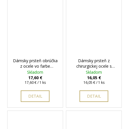
Dámsky prsteň obrúčka
Dámsky prsteň z
z ocele vo farbe
chirurgickej ocele s
ružového zlata s očkom
okrúhlym očkom
+
Skladom
Skladom
+ darčeková krabička
darčeková krabička
17,60 €
16,05 €
Jednotková
zadarmo
Jednotková
zadarmo
17,60 € / 1 ks
16,05 € / 1 ks
cena:
cena:
DETAIL
DETAIL