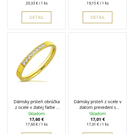
Jednotková
Jednotková
zadarmo
20,33 € / 1 ks
19,15 € / 1 ks
o
cena:
cena:
v
DETAIL
DETAIL
Dámsky prsteň obrúčka
Dámsky prsteň z ocele v
z ocele v zlatej farbe s
zlatom prevedení s
očkami
+ darčeková
čírymi očkami
+
Skladom
Skladom
krabička zadarmo
darčeková krabička
17,60 €
17,01 €
Jednotková
Jednotková
zadarmo
17,60 € / 1 ks
17,01 € / 1 ks
cena:
cena: