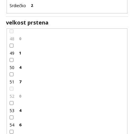
Srdiečko
2
velkost prstena
48
0
49
1
50
4
51
7
52
0
53
4
54
6