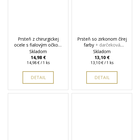
Prsteň z chirurgickej
Prsteň so zirkonom čírej
ocele s fialovým očkom
farby
+ darčeková
+ darčeková krabička
krabička zadarmo
Skladom
Skladom
zadarmo
14,98 €
13,10 €
Jednotková
Jednotková
14,98 € / 1 ks
13,10 € / 1 ks
cena:
cena:
DETAIL
DETAIL