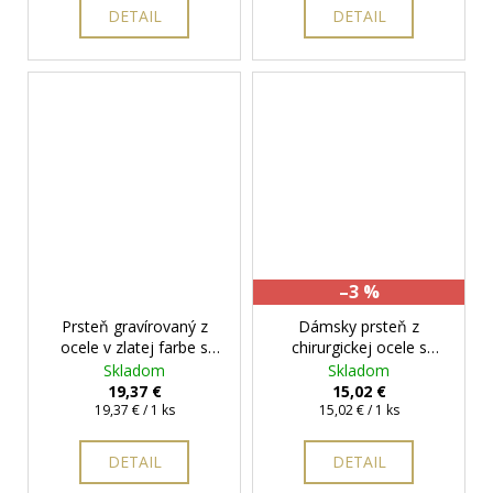
DETAIL
DETAIL
–3 %
Prsteň gravírovaný z
Dámsky prsteň z
ocele v zlatej farbe s
chirurgickej ocele s
očkom
+ darčeková
očkami
+ darčeková
Skladom
Skladom
krabička zadarmo
krabička zadarmo
19,37 €
15,02 €
Jednotková
Jednotková
19,37 € / 1 ks
15,02 € / 1 ks
cena:
cena:
DETAIL
DETAIL