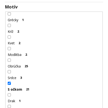
č
a
Motív
m
e
Grécky
1
OCEĽOVÁ
Kríž
2
RETIAZKA
S
PRÍVESKOM
Kvet
2
KRÍŽ
DAMIAN
Modlitba
2
+
PRI
TOMTO
Obrúčka
25
PRODUKTE
SI
MÔŽETE
Srdce
3
ZVOLIŤ
DĹŽKU
RETIAZKY
S očkom
21
16,48
€
Drak
1