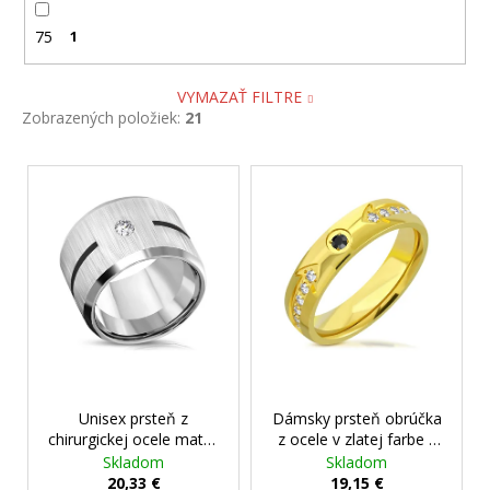
75
1
VYMAZAŤ FILTRE
Zobrazených položiek:
21
V
ý
p
i
s
p
r
o
d
Unisex prsteň z
Dámsky prsteň obrúčka
u
chirurgickej ocele matný
z ocele v zlatej farbe s
k
s očkom
+ darčeková
čiernym očkom
+
Skladom
Skladom
t
krabička zadarmo
darčeková krabička
20,33 €
19,15 €