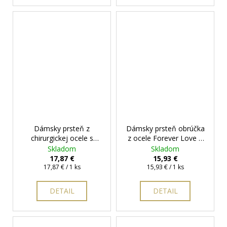
Dámsky prsteň z
Dámsky prsteň obrúčka
chirurgickej ocele s
z ocele Forever Love
+
dvomi srdiečkami
+
darčeková krabička
Skladom
Skladom
darčeková krabička
zadarmo
17,87 €
15,93 €
Jednotková
zadarmo
Jednotková
17,87 € / 1 ks
15,93 € / 1 ks
cena:
cena:
DETAIL
DETAIL