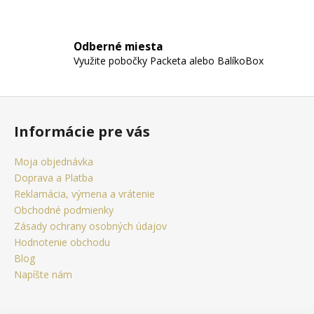
v
ý
p
Odberné miesta
i
Využite pobočky Packeta alebo BalíkoBox
s
u
Z
á
Informácie pre vás
p
ä
Moja objednávka
t
Doprava a Platba
i
Reklamácia, výmena a vrátenie
e
Obchodné podmienky
Zásady ochrany osobných údajov
Hodnotenie obchodu
Blog
Napíšte nám