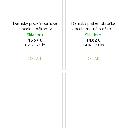
Dámsky prsteň obrúčka
Dámsky prsteň obrúčka
z ocele s očkom v
z ocele matná s očkom
matnom prevedení
+
+ darčeková krabička
Skladom
Skladom
darčeková krabička
zadarmo
16,57 €
14,02 €
Jednotková
zadarmo
Jednotková
16,57 € / 1 ks
14,02 € / 1 ks
cena:
cena:
DETAIL
DETAIL