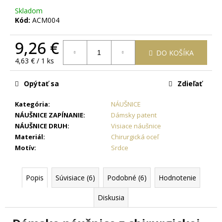
č
Skladom
a
Kód:
ACM004
m
e
9,26 €
DO KOŠÍKA
Jednotková
4,63 € / 1 ks
OCEĽOVÁ
cena:
RETIAZKA
S
Opýtať sa
Zdieľať
PRÍVESKOM
KRÍŽ
Kategória
:
NÁUŠNICE
DAMIAN
+
NÁUŠNICE ZAPÍNANIE
:
Dámsky patent
PRI
NÁUŠNICE DRUH
:
Visiace náušnice
TOMTO
Materiál
:
Chirurgická oceľ
PRODUKTE
SI
Motív
:
Srdce
MÔŽETE
ZVOLIŤ
DĹŽKU
Popis
Súvisiace (6)
Podobné (6)
Hodnotenie
RETIAZKY
16,48
Diskusia
€