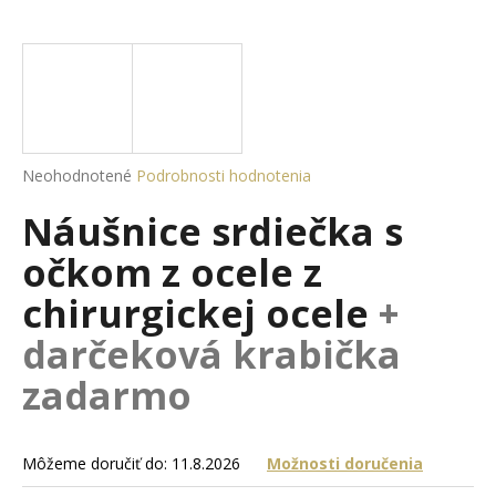
á
j
s
ť
?
Priemerné
Neohodnotené
Podrobnosti hodnotenia
hodnotenie
Náušnice srdiečka s
produktu
je
HĽADAŤ
očkom z ocele z
0,0
z
chirurgickej ocele
+
5
hviezdičiek.
darčeková krabička
O
d
zadarmo
p
o
r
Môžeme doručiť do:
11.8.2026
Možnosti doručenia
ú