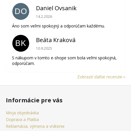
Daniel Ovsanik
DO
Hodnotenie obchodu je 5 z 5 hviezdičiek.
14.2.2026
Áno som veľmi spokojný a odporúčam každému.
Beáta Kraková
BK
Hodnotenie obchodu je 5 z 5 hviezdičiek.
10.9.2025
S nákupom v tomto e-shope som bola veľmi spokojná,
odporúčam.
Zobraziť ďalšie recenzie
Z
á
Informácie pre vás
p
ä
Moja objednávka
t
Doprava a Platba
i
Reklamácia, výmena a vrátenie