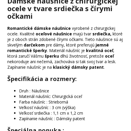
Dámske náušnice z chirurgickej
ocele v tvare srdiečka s čírymi
očkami
Romantické dámske náušnice
vyrobené z chirurgickej
ocele. Kvalitné
oceľové náušnice
majú tvar
srdiečka,
ktoré
je z oboch strán zdobené čírymi očkami. Tieto náušnice sú aj
skvelým
darčekom
pre dámy, ktoré preferujú
jemné
romantické šperky
. Materiál náušníc je
kvalitná oceľ
,
ktorá zaručí Vášmu
šperku
dlhú životnosť, pretože
oceľ
nekoroduje ani nečerná, zachováva si tak svoj tvar a lesk.
Zapínanie náušníc je na
klasický dámsky patent
.
Špecifikácia a rozmery:
Druh : Náušnice
Materiál náušníc: Chirurgická oceľ
Farba náušníc : Strieborná
Veľkosť náušníc : 3 cm (výška)
Veľkosť srdiečka : 1,1 cm x 1,2 cm
Zapínanie náušníc : Dámsky patent
Špeciálna ponuka
: