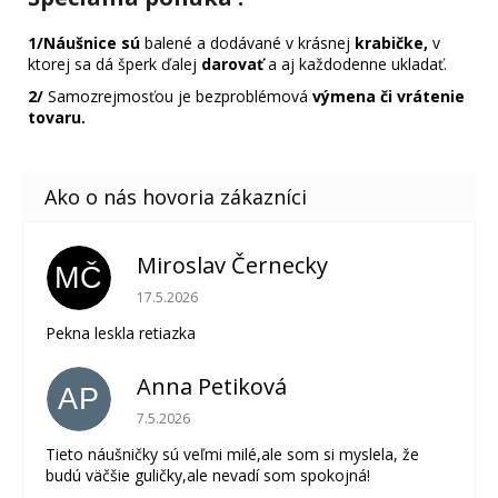
1/Náušnice sú
balené a dodávané v krásnej
krabičke,
v
ktorej sa dá šperk ďalej
darovať
a aj každodenne ukladať.
2/
Samozrejmosťou je bezproblémová
výmena či vrátenie
tovaru.
Miroslav Černecky
MČ
Hodnotenie obchodu je 5 z 5 hviezdičiek.
17.5.2026
Pekna leskla retiazka
Anna Petiková
AP
Hodnotenie obchodu je 5 z 5 hviezdičiek.
7.5.2026
Tieto náušničky sú veľmi milé,ale som si myslela, že
budú väčšie guličky,ale nevadí som spokojná!