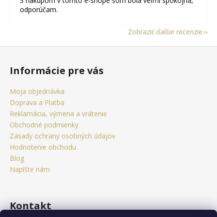
S nákupom v tomto e-shope som bola veľmi spokojná,
odporúčam.
Zobraziť ďalšie recenzie
Z
á
Informácie pre vás
p
ä
Moja objednávka
t
Doprava a Platba
i
Reklamácia, výmena a vrátenie
e
Obchodné podmienky
Zásady ochrany osobných údajov
Hodnotenie obchodu
Blog
Napíšte nám
Kontakt