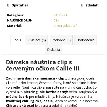
č
Opýtať sa
Zdieľať
a
m
Kategória
:
NÁUŠNICE
e
NÁUŠNICE DRUH
:
Clip
Materiál
:
Chirurgická oceľ
RETIAZKA
S
PRÍVESKOM
Popis
Súvisiace (6)
Podobné (6)
Hodnotenie
ANJEL
V
Diskusia
TVARE
KRÍŽIKU
+
Dámska náušnica clip s
PRI
červeným očkom Callie III.
TOMTO
PRODUKTE
SI
Zaujímavá dámska náušnica - clip
z chirurgickej ocele.
MÔŽETE
Clip má očko krásnej červenej farby, ktoré sa pekne leskne
ZVOLIŤ
DĹŽKU
vo svetle. Náušnicu clip si nasadíte na vrchnú časť ucha, čo
RETIAZKY
vyzerá ako
piercing, ale bezbolestný!
Veľmi zaujímavý a
módny šperk
pre mladé dámy. Náušnica je vyrobená z
18,77
kvalitnej chirurgickej ocele,
ktorá nekoroduje a nečerná.
€
Chirurgická oceľ
je pevná a odolná, a taktiež