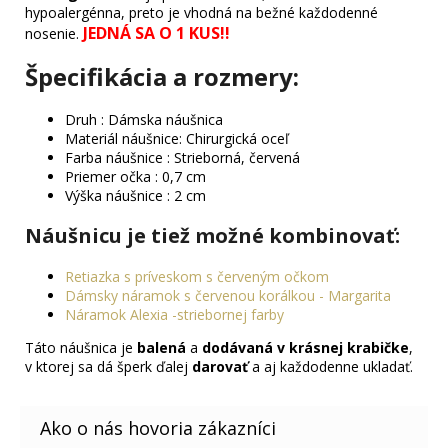
hypoalergénna, preto je vhodná na bežné každodenné
JEDNÁ SA O 1 KUS!!
nosenie.
Špecifikácia a rozmery:
Druh : Dámska náušnica
Materiál náušnice: Chirurgická oceľ
Farba náušnice : Strieborná, červená
Priemer očka : 0,7 cm
Výška náušnice : 2 cm
Náušnicu je tiež možné kombinovať
:
Retiazka s príveskom s červeným očkom
Dámsky náramok s červenou korálkou - Margarita
Náramok Alexia -striebornej farby
Táto náušnica je
balená
a
dodávaná v krásnej krabičke
,
v ktorej sa dá šperk ďalej
darovať
a aj každodenne ukladať.