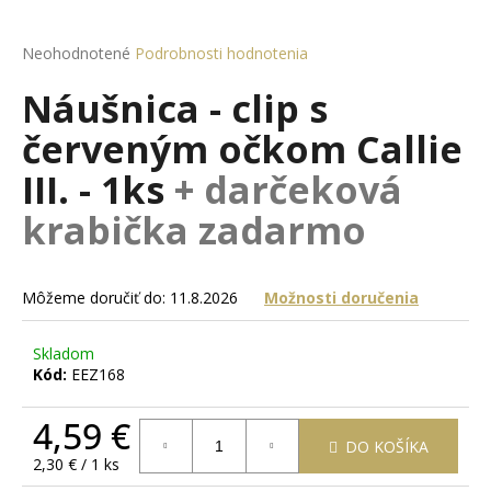
á
j
Priemerné
Neohodnotené
Podrobnosti hodnotenia
hodnotenie
s
Náušnica - clip s
produktu
ť
je
červeným očkom Callie
?
0,0
z
III. - 1ks
+ darčeková
5
hviezdičiek.
krabička zadarmo
HĽADAŤ
Môžeme doručiť do:
11.8.2026
Možnosti doručenia
O
Skladom
d
Kód:
EEZ168
p
o
4,59 €
r
DO KOŠÍKA
Jednotková
2,30 € / 1 ks
ú
cena: