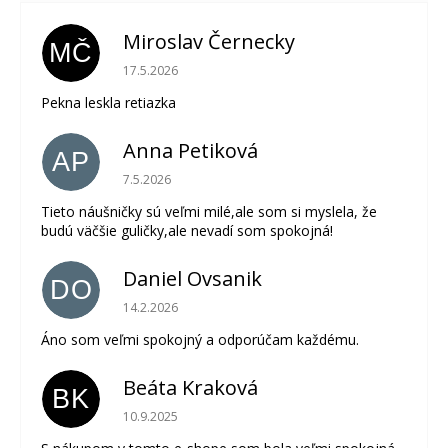
Miroslav Černecky
MČ
Hodnotenie obchodu je 5 z 5 hviezdičiek.
17.5.2026
Pekna leskla retiazka
Anna Petiková
AP
Hodnotenie obchodu je 5 z 5 hviezdičiek.
7.5.2026
Tieto náušničky sú veľmi milé,ale som si myslela, že
budú väčšie guličky,ale nevadí som spokojná!
Daniel Ovsanik
DO
Hodnotenie obchodu je 5 z 5 hviezdičiek.
14.2.2026
Áno som veľmi spokojný a odporúčam každému.
Beáta Kraková
BK
Hodnotenie obchodu je 5 z 5 hviezdičiek.
10.9.2025