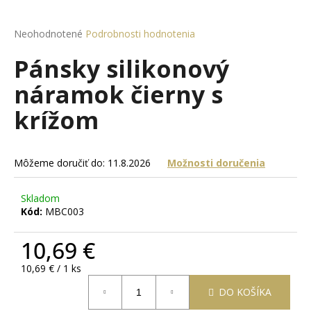
á
j
Priemerné
Neohodnotené
Podrobnosti hodnotenia
hodnotenie
s
Pánsky silikonový
produktu
ť
je
náramok čierny s
?
0,0
z
krížom
5
hviezdičiek.
HĽADAŤ
Môžeme doručiť do:
11.8.2026
Možnosti doručenia
Skladom
Kód:
MBC003
O
d
10,69 €
p
o
Jednotková
10,69 € / 1 ks
r
cena:
DO KOŠÍKA
ú