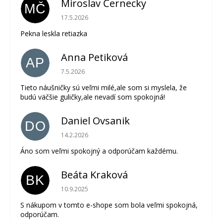
Miroslav Černecky
MČ
Hodnotenie obchodu je 5 z 5 hviezdičiek.
17.5.2026
Pekna leskla retiazka
Anna Petiková
AP
Hodnotenie obchodu je 5 z 5 hviezdičiek.
7.5.2026
Tieto náušničky sú veľmi milé,ale som si myslela, že
budú väčšie guličky,ale nevadí som spokojná!
Daniel Ovsanik
DO
Hodnotenie obchodu je 5 z 5 hviezdičiek.
14.2.2026
Áno som veľmi spokojný a odporúčam každému.
Beáta Kraková
BK
Hodnotenie obchodu je 5 z 5 hviezdičiek.
10.9.2025
S nákupom v tomto e-shope som bola veľmi spokojná,
odporúčam.