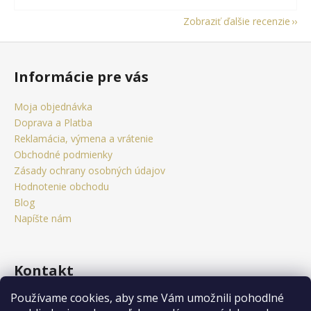
Zobraziť ďalšie recenzie
Z
á
Informácie pre vás
p
ä
Moja objednávka
t
Doprava a Platba
i
Reklamácia, výmena a vrátenie
e
Obchodné podmienky
Zásady ochrany osobných údajov
Hodnotenie obchodu
Blog
Napíšte nám
Kontakt
Používame cookies, aby sme Vám umožnili pohodlné
obchod
@
citystorm.eu