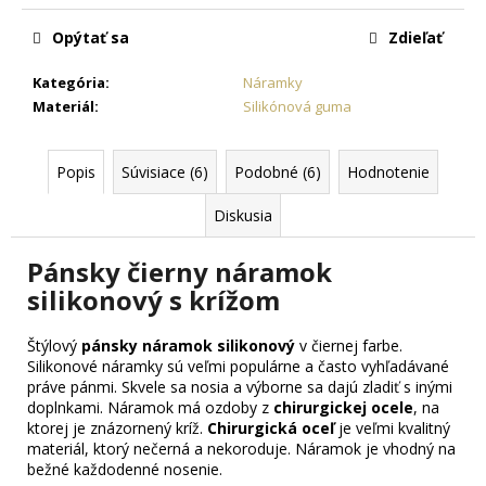
č
a
Opýtať sa
Zdieľať
m
e
Kategória
:
Náramky
Materiál
:
Silikónová guma
RETIAZKA
S
Popis
Súvisiace (6)
Podobné (6)
Hodnotenie
PRÍVESKOM
PRE
DVOCH
Diskusia
JIN
JANG
Pánsky čierny náramok
+
DARČEKOVÁ
silikonový s krížom
KRABIČKA
ZADARMO
Štýlový
pánsky náramok silikonový
v čiernej farbe.
22,87
Silikonové náramky sú veľmi populárne a často vyhľadávané
€
práve pánmi. Skvele sa nosia a výborne sa dajú zladiť s inými
doplnkami. Náramok má ozdoby z
chirurgickej ocele
, na
ktorej je znázornený kríž.
Chirurgická oceľ
je veľmi kvalitný
materiál, ktorý nečerná a nekoroduje. Náramok je vhodný na
bežné každodenné nosenie.