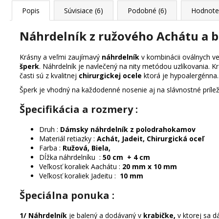
Popis
Súvisiace (6)
Podobné (6)
Hodnote
Náhrdelník z ružového Achátu a b
Krásny a veľmi zaujímavý
náhrdelník
v kombinácii oválnych ve
šperk
. Náhrdelník je navlečený na nity metódou uzlíkovania. 
časti sú z kvalitnej
chirurgickej ocele
ktorá je hypoalergénna.
Šperk je vhodný na každodenné nosenie aj na slávnostné prílež
Špecifikácia a rozmery :
Druh :
Dámsky náhrdelník z polodrahokamov
Materiál retiazky :
Achát, Jadeit, Chirurgická oceľ
Farba :
Ružová, Biela,
Dĺžka náhrdelníku :
50 cm + 4 cm
Veľkosť koraliek Aachátu :
20 mm x 10 mm
Veľkosť koraliek Jadeitu :
10 mm
Špeciálna ponuka
:
1/ Náhrdelník
je balený a dodávaný v
krabičke,
v ktorej sa d