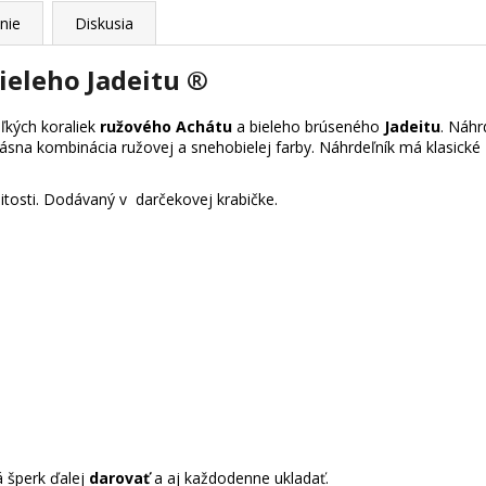
nie
Diskusia
ieleho Jadeitu ®
ľkých koraliek
ružového Achátu
a bieleho brúseného
Jadeitu
. Náhr
Krásna kombinácia ružovej a snehobielej farby. Náhrdeľník má klasické
itosti. Dodávaný v darčekovej krabičke.
á šperk ďalej
darovať
a aj každodenne ukladať.