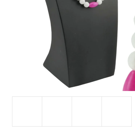
JANG
+ DARČEKOVÁ KRABIČKA
ZADARMO
22,87 €