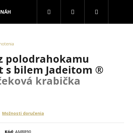
Hľadať
Prihlásenie
Nákupný
NÁHRDELNÍKY
PRSTENE
košík
notenia
 z polodrahokamu
t s bilem Jadeitom ®
čeková krabička
Možnosti doručenia
RURGICKEJ OCELE
Kód:
AM8890