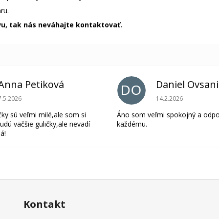
ru.
vu, tak nás neváhajte kontaktovať.
Anna Petiková
Daniel Ovsan
DO
Hodnotenie obchodu je 5 z 5 hviezdičiek.
Hodnotenie obchodu 
7.5.2026
14.2.2026
čky sú veľmi milé,ale som si
Áno som veľmi spokojný a odp
udú väčšie guličky,ale nevadí
každému.
á!
Kontakt