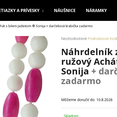
ETIAZKY A PRÍVESKY
NÁUŠNICE
NÁRAMKY
hát s bilem Jadeitom ® Sonija
+ darčeková krabička zadarmo
Čo potrebujete nájsť?
Priemerné
Neohodnotené
Podrobnosti hod
hodnotenie
Náhrdelník
produktu
HĽADAŤ
je
ružový Achá
0,0
z
Sonija
+ dar
5
Odporúčame
hviezdičiek.
zadarmo
Môžeme doručiť do:
10.8.2026
OCEĽOVÁ RETIAZKA S PRÍVESKOM KRÍŽ
RETIAZKA Z CHI
Skladom