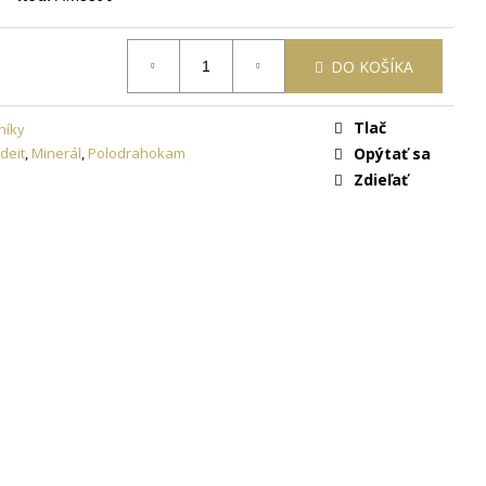
ON
+ DARČEKOVÁ
ARMO
DO KOŠÍKA
Tlač
níky
adeit
,
Minerál
,
Polodrahokam
Opýtať sa
Zdieľať