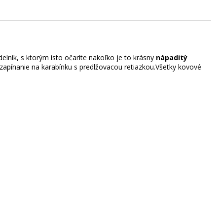
delník, s ktorým isto očaríte nakoľko je to krásny
nápaditý
 zapínanie na karabínku s predlžovacou retiazkou.Všetky kovové