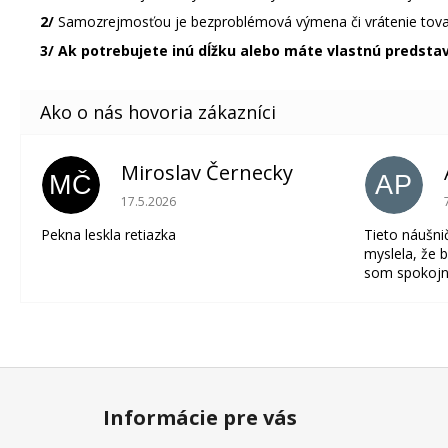
2/
Samozrejmosťou je bezproblémová výmena či vrátenie tova
3/ Ak potrebujete inú dĺžku alebo máte vlastnú predsta
Miroslav Černecky
MČ
AP
Hodnotenie obchodu je 5 z 5 hviezdičiek.
17.5.2026
Pekna leskla retiazka
Tieto náušni
myslela, že b
som spokojn
Z
á
Informácie pre vás
p