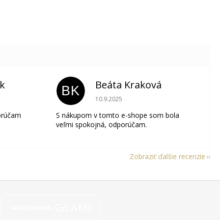
ik
Beáta Kraková
BK
je 5 z 5 hviezdičiek.
Hodnotenie obchodu je 5 z 5 hviezdičie
10.9.2025
orúčam
S nákupom v tomto e-shope som bola
veľmi spokojná, odporúčam.
Zobraziť ďalšie recenzie