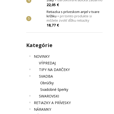
zlatý
+ darčeková krabička zadarmo
JANG
+ DARČEKOVÁ KRABIČKA
ZADARMO
22,05 €
22,87 €
Retiazka s príveskom anjel v tvare
krížiku
+ pri tomto produkte si
môžete zvoliť dĺžku retiazky
18,77 €
Preskočiť
Kategórie
kategórie
NOVINKY
VÝPREDAJ
TIPY NA DARČEKY
SVADBA
Obrúčky
Svadobné šperky
SWAROVSKI
RETIAZKY A PRÍVESKY
NÁRAMKY