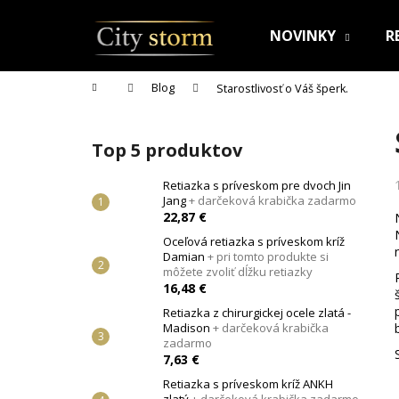
K
Prejsť
na
o
NOVINKY
R
obsah
Späť
Späť
š
do
do
í
Domov
Blog
Starostlivosť o Váš šperk.
k
obchodu
obchodu
B
o
Top 5 produktov
č
n
Retiazka s príveskom pre dvoch Jin
Jang
+ darčeková krabička zadarmo
ý
22,87 €
p
Oceľová retiazka s príveskom kríž
a
Damian
+ pri tomto produkte si
n
môžete zvoliť dĺžku retiazky
16,48 €
e
Retiazka z chirurgickej ocele zlatá -
l
Madison
+ darčeková krabička
zadarmo
7,63 €
Retiazka s príveskom kríž ANKH
RETIAZKA S PRÍVESKOM PRE DVOCH JIN