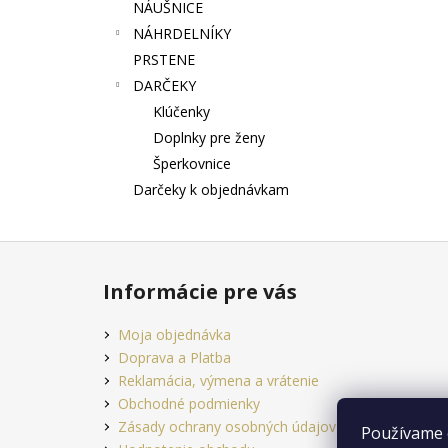
NÁUŠNICE
NÁHRDELNÍKY
PRSTENE
DARČEKY
Klúčenky
Doplnky pre ženy
Šperkovnice
Darčeky k objednávkam
Z
á
Informácie pre vás
p
ä
Moja objednávka
t
Doprava a Platba
i
Reklamácia, výmena a vrátenie
e
Obchodné podmienky
Zásady ochrany osobných údajov
Používame 