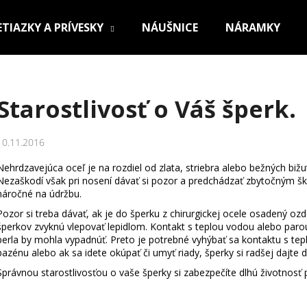
ETIAZKY A PRÍVESKY
NÁUŠNICE
NÁRAMKY
Čo potrebujete nájsť?
Starostlivosť o Váš šperk.
HĽADAŤ
10.11.2016
Nehrdzavejúca oceľ je na rozdiel od zlata, striebra alebo bežných bižuté
Nezaškodí však pri nosení dávať si pozor a predchádzať zbytočným šk
Odporúčame
náročné na údržbu.
Pozor si treba dávať, ak je do šperku z chirurgickej ocele osadený o
šperkov zvyknú vlepovať lepidlom. Kontakt s teplou vodou alebo parou
perla by mohla vypadnúť. Preto je potrebné vyhýbať sa kontaktu s te
bazénu alebo ak sa idete okúpať či umyť riady, šperky si radšej dajte d
Správnou starostlivosťou o vaše šperky si zabezpečíte dlhú životnosť
OCEĽOVÁ RETIAZKA S PRÍVESKOM KRÍŽ
RETIAZKA Z CHI