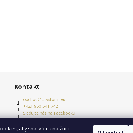
Kontakt
obchod
@
citystorm.eu
+421 950 541 742
Sledujte nás na Facebooku
citystorm.eu
cookies, aby sme Vám umožnili
Odmietnuť