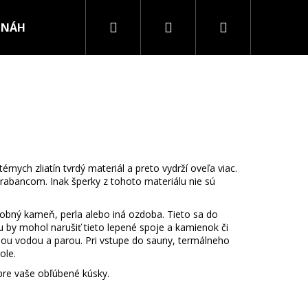
Hľadať
Prihlásenie
Nákupný
NÁHRDELNÍKY
PRSTENE
košík
rnych zliatín tvrdý materiál a preto vydrží oveľa viac.
rabancom. Inak šperky z tohoto materiálu nie sú
zdobný kameň, perla alebo iná ozdoba. Tieto sa do
 by mohol narušiť tieto lepené spoje a kamienok či
plou vodou a parou. Pri vstupe do sauny, termálneho
ole.
 pre vaše obľúbené kúsky.
RURGICKEJ OCELE