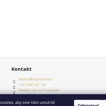
Kontakt
obchod
@
citystorm.eu
+421 950 541 742
Sledujte nás na Facebooku
citystorm.eu
cookies, aby sme Vám umožnili
Odmietnuť