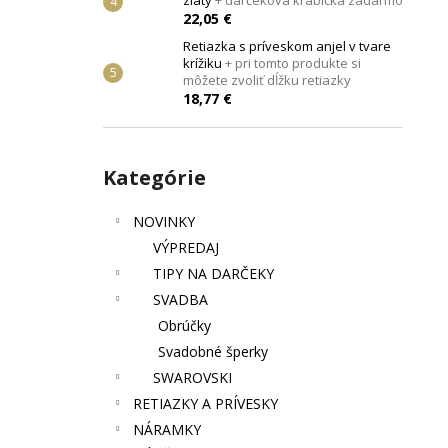
zlatý
+ darčeková krabička zadarmo
JANG
+ DARČEKOVÁ KRABIČKA
ZADARMO
22,05 €
22,87 €
Retiazka s príveskom anjel v tvare
krížiku
+ pri tomto produkte si
môžete zvoliť dĺžku retiazky
18,77 €
Preskočiť
Kategórie
kategórie
NOVINKY
VÝPREDAJ
TIPY NA DARČEKY
SVADBA
Obrúčky
Svadobné šperky
SWAROVSKI
RETIAZKY A PRÍVESKY
NÁRAMKY