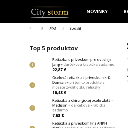
K
Prejsť
na
o
NOVINKY
R
obsah
Späť
Späť
š
do
do
í
Domov
Blog
Sodalit
k
obchodu
obchodu
B
o
Top 5 produktov
č
n
Retiazka s príveskom pre dvoch Jin
Jang
+ darčeková krabička zadarmo
ý
22,87 €
p
Oceľová retiazka s príveskom kríž
a
Damian
+ pri tomto produkte si
n
môžete zvoliť dĺžku retiazky
16,48 €
e
Retiazka z chirurgickej ocele zlatá -
l
Madison
+ darčeková krabička
zadarmo
7,63 €
Retiazka s príveskom kríž ANKH
RETIAZKA S PRÍVESKOM PRE DVOCH JIN