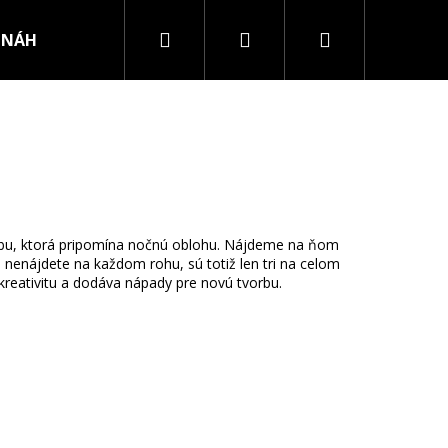
Hľadať
Prihlásenie
Nákupný
NÁHRDELNÍKY
PRSTENE
košík
arbu, ktorá pripomína nočnú oblohu. Nájdeme na ňom
u nenájdete na každom rohu, sú totiž len tri na celom
a kreativitu a dodáva nápady pre novú tvorbu.
RURGICKEJ OCELE