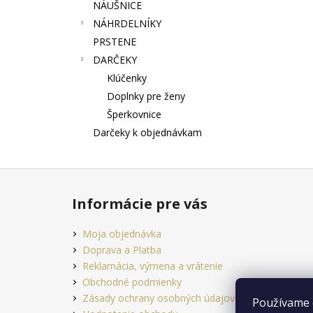
NÁUŠNICE
NÁHRDELNÍKY
PRSTENE
DARČEKY
Klúčenky
Doplnky pre ženy
Šperkovnice
Darčeky k objednávkam
Z
á
Informácie pre vás
p
ä
Moja objednávka
t
Doprava a Platba
i
Reklamácia, výmena a vrátenie
e
Obchodné podmienky
Zásady ochrany osobných údajov
Používame 