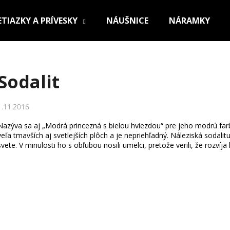
ETIAZKY A PRÍVESKY
NÁUŠNICE
NÁRAMKY
Čo potrebujete nájsť?
Sodalit
HĽADAŤ
1.11.2016
Nazýva sa aj „Modrá princezná s bielou hviezdou“ pre jeho modrú f
veľa tmavších aj svetlejších plôch a je nepriehľadný.
Náleziská sodalit
Odporúčame
svete. V minulosti ho s obľubou nosili umelci, pretože verili, že rozvíj
OCEĽOVÁ RETIAZKA S PRÍVESKOM KRÍŽ
RETIAZKA Z CHI