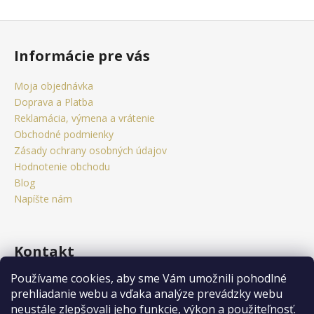
Z
á
Informácie pre vás
p
ä
Moja objednávka
t
Doprava a Platba
i
Reklamácia, výmena a vrátenie
e
Obchodné podmienky
Zásady ochrany osobných údajov
Hodnotenie obchodu
Blog
Napíšte nám
Kontakt
Používame cookies, aby sme Vám umožnili pohodlné
obchod
@
citystorm.eu
prehliadanie webu a vďaka analýze prevádzky webu
+421 950 541 742
neustále zlepšovali jeho funkcie, výkon a použiteľnosť.
Sledujte nás na Facebooku