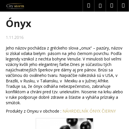
K
Prejsť
Hľadať
Náku
M
Prihláseni
na
o
obsah
Späť
Späť
košík
š
Ónyx
í
Č
k
o
1.11.2016
p
Jeho názov pochádza z gréckeho slova „onux“ – pazúry, názov
o
si získal vďaka bielym pásom na jeho čiernom povrchu. Podľa
legendy vznikol z nechta bohyne Venuše. V minulosti bol veľmi
t
vzácny kvôli jeho elegantnej farbe.Dnes je súčasťou tých
r
najúchvatnejších šperkov pre dámy aj pre pánov. Brúsi sa
e
väčšinou do oválneho tvaru. Najväčšie náleziská sú v USA, v
Brazílii, v Rusku, v Taliansku, v Mexiku a v Južnej Afrike.
b
Traduje sa, že ónyx odháňa nebezpečenstvo, zabraňuje
u
konfliktom a chráni pred tzv. urieknutím. Nosenie na krku alebo
j
v ruke podporuje dobré zdravie a šťastie a vyháňa prízraky a
smútok.
e
Produkty z Onyxu v obchode :
NÁHRDELNÍK ÓNYX ČIERNY
t
e
n