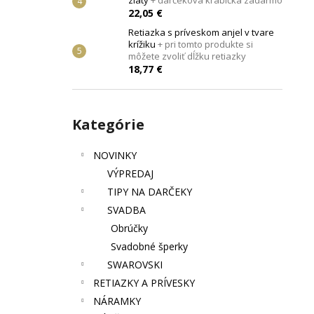
zlatý
+ darčeková krabička zadarmo
JANG
+ DARČEKOVÁ KRABIČKA
ZADARMO
22,05 €
22,87 €
Retiazka s príveskom anjel v tvare
krížiku
+ pri tomto produkte si
môžete zvoliť dĺžku retiazky
18,77 €
Preskočiť
Kategórie
kategórie
NOVINKY
VÝPREDAJ
TIPY NA DARČEKY
SVADBA
Obrúčky
Svadobné šperky
SWAROVSKI
RETIAZKY A PRÍVESKY
NÁRAMKY