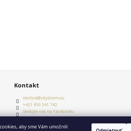
Kontakt
obchod
@
citystorm.eu
+421 950 541 742
Sledujte nás na Facebooku
citystorm.eu
cookies, aby sme Vám umožnili
Odmietnuť