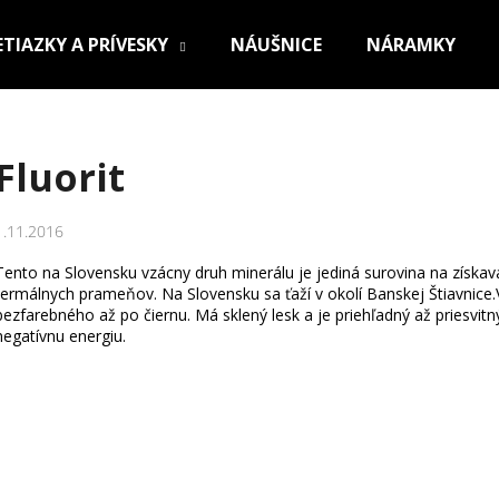
ETIAZKY A PRÍVESKY
NÁUŠNICE
NÁRAMKY
Čo potrebujete nájsť?
Fluorit
HĽADAŤ
1.11.2016
Tento na Slovensku vzácny druh minerálu je jediná surovina na získava
termálnych prameňov. Na Slovensku sa ťaží v okolí Banskej Štiavnice
Odporúčame
bezfarebného až po čiernu. Má sklený lesk a je priehľadný až priesvi
negatívnu energiu.
OCEĽOVÁ RETIAZKA S PRÍVESKOM KRÍŽ
RETIAZKA Z CHI