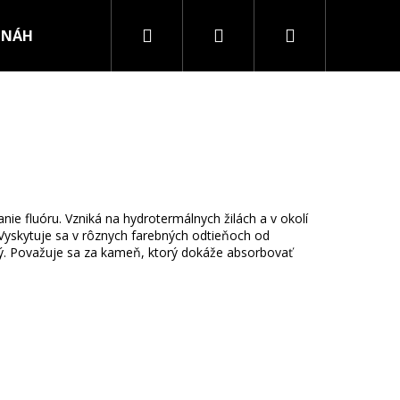
Hľadať
Prihlásenie
Nákupný
NÁHRDELNÍKY
PRSTENE
košík
nie fluóru. Vzniká na hydrotermálnych žilách a v okolí
.Vyskytuje sa v rôznych farebných odtieňoch od
tný. Považuje sa za kameň, ktorý dokáže absorbovať
RURGICKEJ OCELE