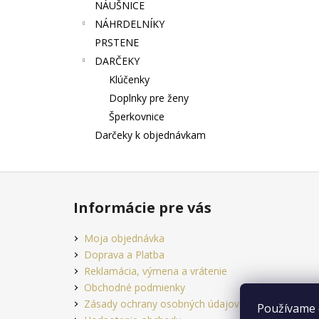
NÁUŠNICE
NÁHRDELNÍKY
PRSTENE
DARČEKY
Klúčenky
Doplnky pre ženy
Šperkovnice
Darčeky k objednávkam
Z
á
Informácie pre vás
p
ä
Moja objednávka
t
Doprava a Platba
i
Reklamácia, výmena a vrátenie
e
Obchodné podmienky
Zásady ochrany osobných údajov
Používame 