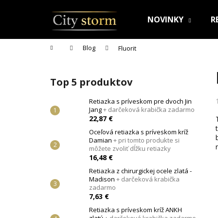
K
Prejsť
na
o
NOVINKY
R
obsah
Späť
Späť
š
do
do
í
Domov
Blog
Fluorit
k
obchodu
obchodu
B
o
Top 5 produktov
č
n
Retiazka s príveskom pre dvoch Jin
Jang
+ darčeková krabička zadarmo
ý
22,87 €
p
Oceľová retiazka s príveskom kríž
a
Damian
+ pri tomto produkte si
n
môžete zvoliť dĺžku retiazky
16,48 €
e
Retiazka z chirurgickej ocele zlatá -
l
Madison
+ darčeková krabička
zadarmo
7,63 €
Retiazka s príveskom kríž ANKH
RETIAZKA S PRÍVESKOM PRE DVOCH JIN