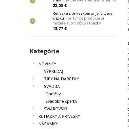
zlatý
+ darčeková krabička zadarmo
JANG
+ DARČEKOVÁ KRABIČKA
ZADARMO
22,05 €
22,87 €
Retiazka s príveskom anjel v tvare
krížiku
+ pri tomto produkte si
môžete zvoliť dĺžku retiazky
18,77 €
Preskočiť
Kategórie
kategórie
NOVINKY
VÝPREDAJ
TIPY NA DARČEKY
SVADBA
Obrúčky
Svadobné šperky
SWAROVSKI
RETIAZKY A PRÍVESKY
NÁRAMKY