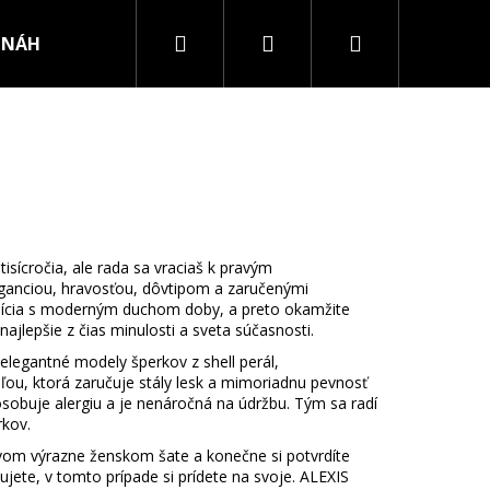
Hľadať
Prihlásenie
Nákupný
NÁHRDELNÍKY
PRSTENE
košík
tisícročia, ale rada sa vraciaš k pravým
ganciou, hravosťou, dôvtipom a zaručenými
tradícia s moderným duchom doby, a preto okamžite
jlepšie z čias minulosti a sveta súčasnosti.
egantné modely šperkov z shell perál,
ľou, ktorá zaručuje stály lesk a mimoriadnu pevnosť
ôsobuje alergiu a je nenáročná na údržbu. Tým sa radí
rkov.
novom výrazne ženskom šate a konečne si potvrdíte
RURGICKEJ OCELE
nujete, v tomto prípade si prídete na svoje. ALEXIS