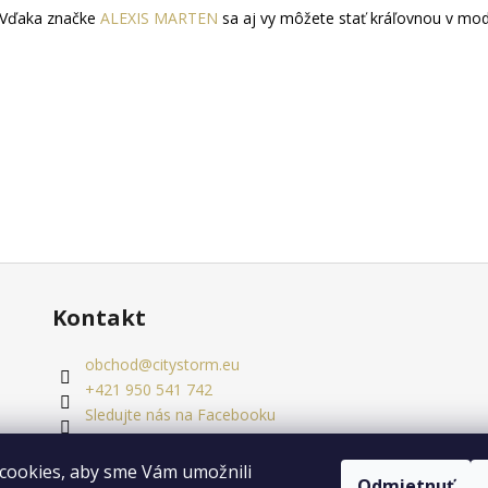
Vďaka značke
ALEXIS MARTEN
sa aj vy môžete stať kráľovnou v mo
Kontakt
obchod
@
citystorm.eu
+421 950 541 742
Sledujte nás na Facebooku
citystorm.eu
cookies, aby sme Vám umožnili
Odmietnuť