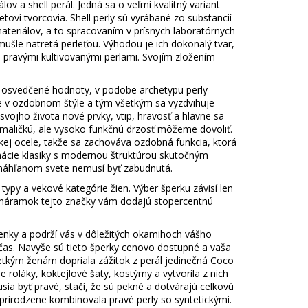
ON
+ DARČEKOVÁ
 a shell perál. Jedná sa o veľmi kvalitný variant
ARMO
toví tvorcovia. Shell perly sú vyrábané zo substancií
materiálov, a to spracovaním v prísnych laboratórnych
ušle natretá perleťou. Výhodou je ich dokonalý tvar,
 pravými kultivovanými perlami. Svojím zložením
 osvedčené hodnoty, v podobe archetypu perly
e v ozdobnom štýle a tým všetkým sa vyzdvihuje
svojho života nové prvky, vtip, hravosť a hlavne sa
 maličkú, ale vysoko funkčnú drzosť môžeme dovoliť.
kej ocele, takže sa zachováva ozdobná funkcia, ktorá
nácie klasiky s modernou štruktúrou skutočným
onáhľanom svete nemusí byť zabudnutá.
py a vekové kategórie žien. Výber šperku závisí len
o náramok tejto značky vám dodajú stopercentnú
ienky a podrží vás v dôležitých okamihoch vášho
čas. Navyše sú tieto šperky cenovo dostupné a vaša
etkým ženám dopriala zážitok z perál jedinečná Coco
e roláky, koktejlové šaty, kostýmy a vytvorila z nich
 byť pravé, stačí, že sú pekné a dotvárajú celkovú
 prirodzene kombinovala pravé perly so syntetickými.