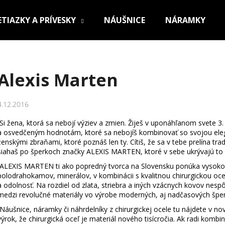
ETIAZKY A PRÍVESKY
NÁUŠNICE
NÁRAMKY
Čo potrebujete nájsť?
Alexis Marten
HĽADAŤ
4.12.2016
Si žena, ktorá sa nebojí výziev a zmien. Žiješ v uponáhľanom svete 3. 
a osvedčeným hodnotám, ktoré sa nebojíš kombinovať so svojou ele
Odporúčame
ženskými zbraňami, ktoré poznáš len ty. Cítiš, že sa v tebe prelína 
siahaš po šperkoch značky ALEXIS MARTEN, ktoré v sebe ukrývajú to na
ALEXIS MARTEN ti ako popredný tvorca na Slovensku ponúka vysokoel
polodrahokamov, minerálov, v kombinácii s kvalitnou chirurgickou oce
a odolnosť. Na rozdiel od zlata, striebra a iných vzácnych kovov nesp
medzi revolučné materiály vo výrobe moderných, aj nadčasových špe
Náušnice, náramky či náhrdelníky z chirurgickej ocele tu nájdete v 
OCEĽOVÁ RETIAZKA S PRÍVESKOM KRÍŽ
RETIAZKA Z CHI
výrok, že chirurgická oceľ je materiál nového tisícročia. Ak radi kombi