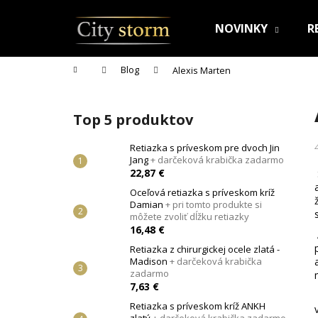
K
Prejsť
na
o
NOVINKY
R
obsah
Späť
Späť
š
do
do
í
Domov
Blog
Alexis Marten
k
obchodu
obchodu
B
o
Top 5 produktov
č
n
Retiazka s príveskom pre dvoch Jin
Jang
+ darčeková krabička zadarmo
ý
22,87 €
p
Oceľová retiazka s príveskom kríž
a
Damian
+ pri tomto produkte si
n
môžete zvoliť dĺžku retiazky
16,48 €
e
Retiazka z chirurgickej ocele zlatá -
l
Madison
+ darčeková krabička
zadarmo
7,63 €
Retiazka s príveskom kríž ANKH
RETIAZKA S PRÍVESKOM PRE DVOCH JIN