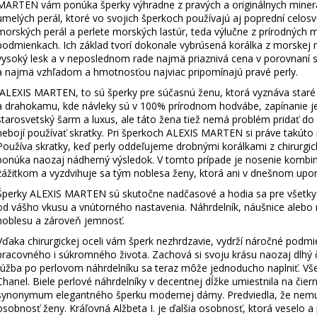
DAMIAN
+ PRI TOMTO PRODUKTE SI
ZLATÁ - MADIS
MARTEN vám ponúka šperky výhradne z pravých a originálnych minerálov
MÔŽETE ZVOLIŤ DĹŽKU RETIAZKY
KRABIČKA ZAD
umelých perál, ktoré vo svojich šperkoch používajú aj poprední celosve
morských perál a perlete morských lastúr, teda výlučne z prírodných 
16,48 €
7,63 €
podmienkach. Ich základ tvorí dokonale vybrúsená korálka z morskej m
vysoký lesk a v neposlednom rade najmä priaznivá cena v porovnaní s
a najmä vzhľadom a hmotnosťou najviac pripomínajú pravé perly.
ALEXIS MARTEN, to sú šperky pre súčasnú ženu, ktorá vyznáva staré
a drahokamu, kde návleky sú v 100% prírodnom hodvábe, zapínanie j
starosvetský šarm a luxus, ale táto žena tiež nemá problém pridať do 
nebojí používať skratky. Pri šperkoch ALEXIS MARTEN si práve takúto
Používa skratky, keď perly oddeľujeme drobnými korálkami z chirurgic
ponúka naozaj nádherný výsledok. V tomto prípade je nosenie kombi
zážitkom a vyzdvihuje sa tým noblesa ženy, ktorá ani v dnešnom up
Šperky ALEXIS MARTEN sú skutočne nadčasové a hodia sa pre všetky ty
od vášho vkusu a vnútorného nastavenia. Náhrdelník, náušnice aleb
noblesu a zároveň jemnosť.
Vďaka chirurgickej oceli vám šperk nezhrdzavie, vydrží náročné podm
pracovného i súkromného života. Zachová si svoju krásu naozaj dlhý 
túžba po perlovom náhrdelníku sa teraz môže jednoducho naplniť. Vš
Chanel. Biele perlové náhrdelníky v decentnej dĺžke umiestnila na čiern
synonymum elegantného šperku modernej dámy. Predviedla, že nemusia
osobnosť ženy. Kráľovná Alžbeta I. je ďalšia osobnosť, ktorá veselo a