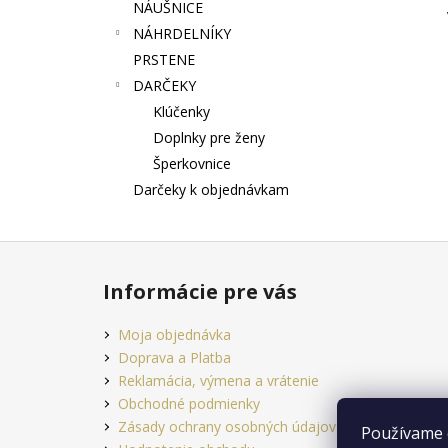
NÁUŠNICE
NÁHRDELNÍKY
PRSTENE
DARČEKY
Klúčenky
Doplnky pre ženy
Šperkovnice
Darčeky k objednávkam
Z
á
Informácie pre vás
p
ä
Moja objednávka
t
Doprava a Platba
i
Reklamácia, výmena a vrátenie
e
Obchodné podmienky
Zásady ochrany osobných údajov
Používame 